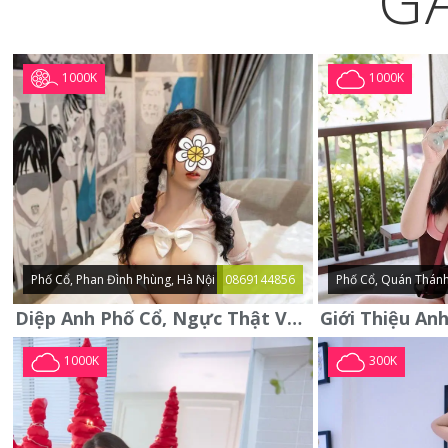
G
1000K
1000K
Phố Cổ, Phan Đình Phùng, Hà Nội
0869144856
Phố Cổ, Quán Thánh
Diệp Anh Phố Cổ, Ngực Thật Vú To Thơm Tho Quyến Rũ
1000K
300K