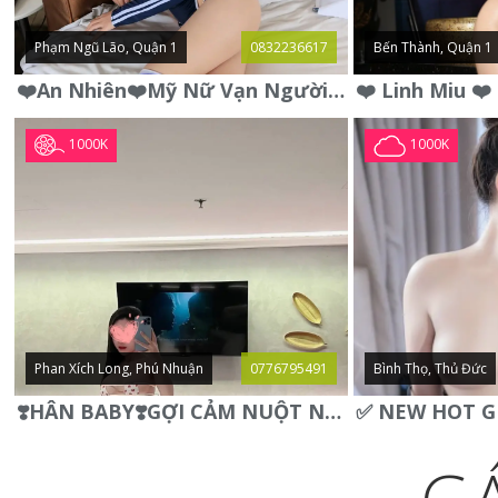
Phạm Ngũ Lão, Quận 1
0832236617
Bến Thành, Quận 1
❤️An Nhiên❤️Mỹ Nữ Vạn Người Mê,Da Trắng, Mặt Xynh, Đẹp Từng
1000K
1000K
Phan Xích Long, Phú Nhuận
0776795491
Bình Thọ, Thủ Đức
❣️HÂN BABY❣️GỢI CẢM NUỘT NÀ DÁNG SON XINH XINH QUYẾN RŨ