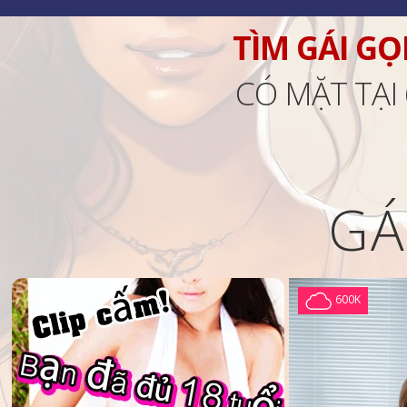
TÌM GÁI GỌ
CÓ MẶT TẠI
GÁ
600K