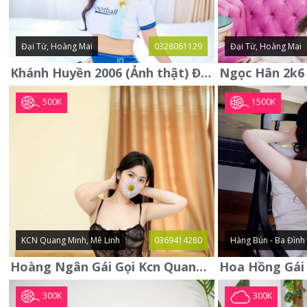
Đại Từ, Hoàng Mai
0328061129
Đại Từ, Hoàng Mai
Khánh Huyền 2006 (Ảnh thật) Đại từ - Hoàng Mai
500K
1500K
KCN Quang Minh, Mê Linh
0369414280
Hàng Bún - Ba Đình
Hoàng Ngân Gái Gọi Kcn Quang Minh - Mê Linh . Hàng Vip Lần Đầu
300K
300K