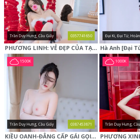
Trần Duy Hưng, Cầu Giấy
0357741650
Đại Ki, Đại Từ, Hoà
PHƯƠNG LINH: VẺ ĐẸP CỦA TẠO HÓA, XINH ĐẸP, SEXY, QUYỄN RŨ
1500K
1000K
Trần Duy Hưng, Cầu Giấy
0387453871
Trần Duy Hưng, Cầu
KIỀU OANH-ĐẲNG CẤP GÁI GỌI XINH SANG-NGOAN NGOÃN