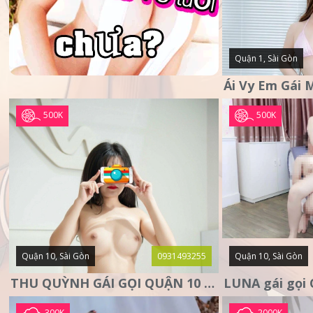
Quận 1, Sài Gòn
500K
500K
Quận 10, Sài Gòn
0931493255
Quận 10, Sài Gòn
THU QUỲNH GÁI GỌI QUẬN 10 – MẶT XINH DA TRẮNG – SANG
300K
2000K