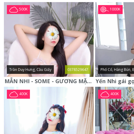
1000K
500K
Trần Duy Hưng, Cầu Giấy
0378529647
Phố Cổ, Hàng Bún, 
MẪN NHI - SOME - GƯƠNG MẶT XINH XẮN -CỰC CHIỀU KHÁCH
400K
400K