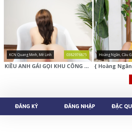
KCN Quang Minh, Mê Linh
0382976875
Hoàng Ngân, Cầu G
KIỀU ANH GÁI GỌI KHU CÔNG NGHIỆP QUANG MINH - MÊ LINH
ĐĂNG KÝ
ĐĂNG NHẬP
ĐẶC QUY