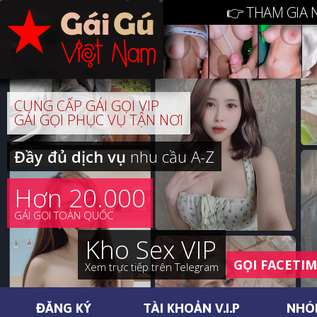
👉 THAM GIA 
CUNG CẤP GÁI GỌI VIP
GÁI GỌI PHỤC VỤ TẬN NƠI
Đầy đủ dịch vụ
nhu cầu A-Z
Hơn 20.000
GÁI GỌI TOÀN QUỐC
Kho Sex VIP
GỌI FACETI
Xem trực tiếp trên Telegram
ĐĂNG KÝ
TÀI KHOẢN V.I.P
NHÓ