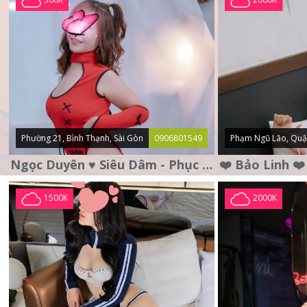
Phường 21, Bình Thạnh, Sài Gòn
0906801549
Phạm Ngũ Lão, Quậ
Ngọc Duyên ♥️ Siêu Dâm - Phục Vụ Tận Tình - Chu Đáo
1500K
2000K