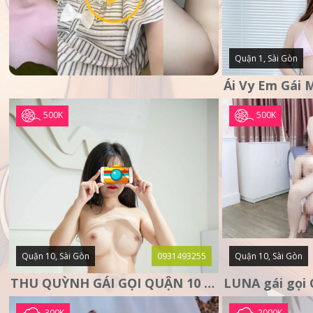
Quận 1, Sài Gòn
500K
500K
Quận 10, Sài Gòn
0931493255
Quận 10, Sài Gòn
THU QUỲNH GÁI GỌI QUẬN 10 – MẶT XINH DA TRẮNG – SANG
300K
2000K