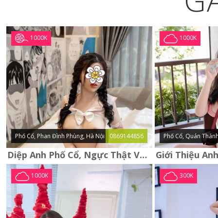
G
1000K
1000K
Phố Cổ, Phan Đình Phùng, Hà Nội
0869144856
Phố Cổ, Quán Thánh
Diệp Anh Phố Cổ, Ngực Thật Vú To Thơm Tho Quyến Rũ
1000K
300K