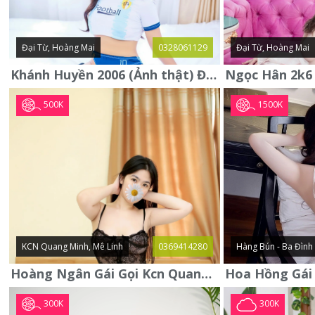
Đại Từ, Hoàng Mai
0328061129
Đại Từ, Hoàng Mai
Khánh Huyền 2006 (Ảnh thật) Đại từ - Hoàng Mai
500K
1500K
KCN Quang Minh, Mê Linh
0369414280
Hàng Bún - Ba Đình
Hoàng Ngân Gái Gọi Kcn Quang Minh - Mê Linh . Hàng Vip Lần Đầu
300K
300K