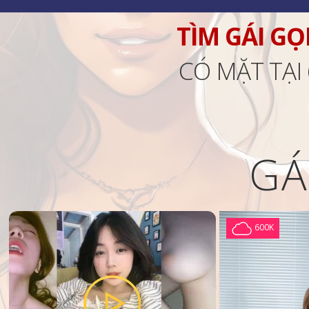
TÌM GÁI GỌ
CÓ MẶT TẠI
GÁ
600K