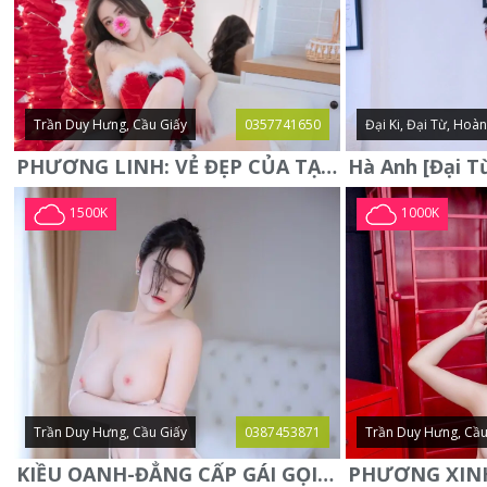
Trần Duy Hưng, Cầu Giấy
0357741650
Đại Ki, Đại Từ, Hoà
PHƯƠNG LINH: VẺ ĐẸP CỦA TẠO HÓA, XINH ĐẸP, SEXY, QUYỄN RŨ
1500K
1000K
Trần Duy Hưng, Cầu Giấy
0387453871
Trần Duy Hưng, Cầu
KIỀU OANH-ĐẲNG CẤP GÁI GỌI XINH SANG-NGOAN NGOÃN