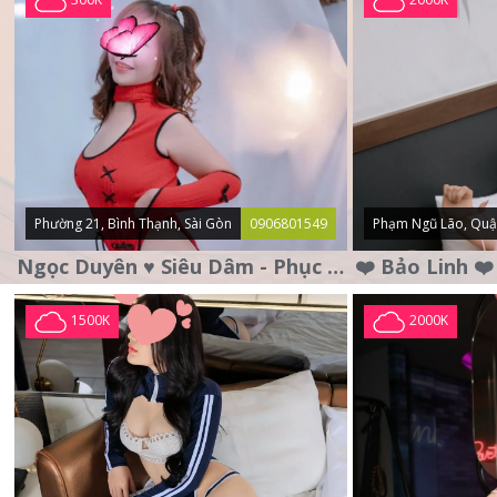
Phường 21, Bình Thạnh, Sài Gòn
0906801549
Phạm Ngũ Lão, Quậ
Ngọc Duyên ♥️ Siêu Dâm - Phục Vụ Tận Tình - Chu Đáo
1500K
2000K