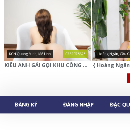
KCN Quang Minh, Mê Linh
0382976875
Hoàng Ngân, Cầu G
KIỀU ANH GÁI GỌI KHU CÔNG NGHIỆP QUANG MINH - MÊ LINH
ĐĂNG KÝ
ĐĂNG NHẬP
ĐẶC QUY