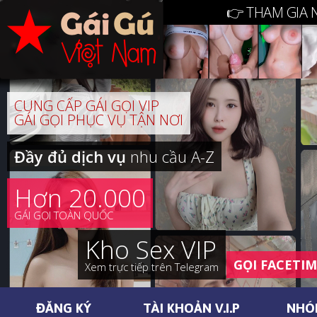
👉 THAM GIA 
CUNG CẤP GÁI GỌI VIP
GÁI GỌI PHỤC VỤ TẬN NƠI
Đầy đủ dịch vụ
nhu cầu A-Z
Hơn 20.000
GÁI GỌI TOÀN QUỐC
Kho Sex VIP
GỌI FACETI
Xem trực tiếp trên Telegram
ĐĂNG KÝ
TÀI KHOẢN V.I.P
NHÓ