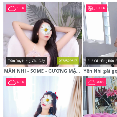
1000K
500K
Trần Duy Hưng, Cầu Giấy
0378529647
Phố Cổ, Hàng Bún, 
MẪN NHI - SOME - GƯƠNG MẶT XINH XẮN -CỰC CHIỀU KHÁCH
400K
400K