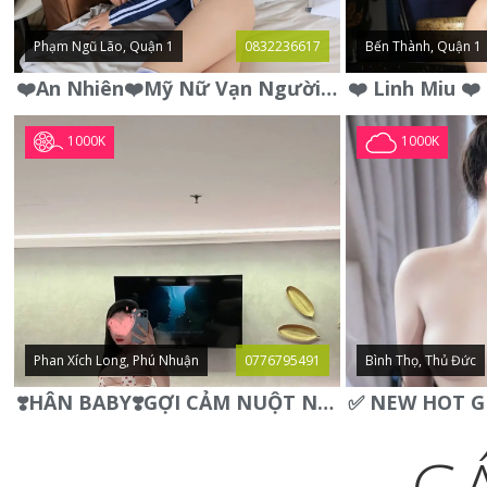
Phạm Ngũ Lão, Quận 1
0832236617
Bến Thành, Quận 1
❤️An Nhiên❤️Mỹ Nữ Vạn Người Mê,Da Trắng, Mặt Xynh, Đẹp Từng
1000K
1000K
Phan Xích Long, Phú Nhuận
0776795491
Bình Thọ, Thủ Đức
❣️HÂN BABY❣️GỢI CẢM NUỘT NÀ DÁNG SON XINH XINH QUYẾN RŨ