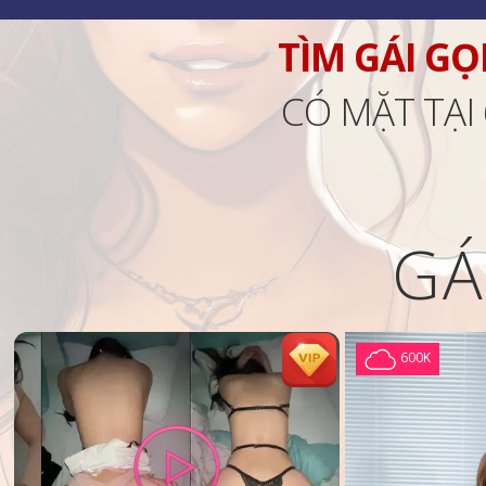
TÌM GÁI GỌ
CÓ MẶT TẠI
GÁ
600K