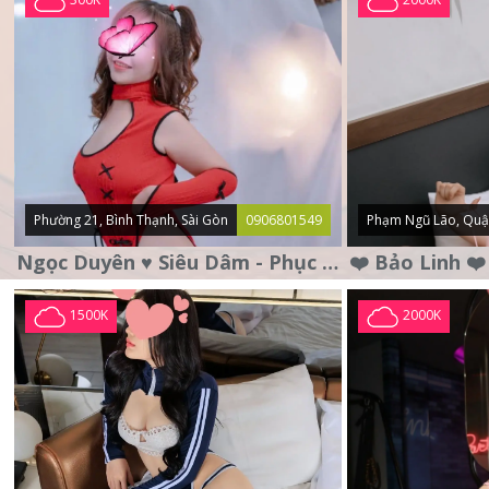
Phường 21, Bình Thạnh, Sài Gòn
0906801549
Phạm Ngũ Lão, Quậ
Ngọc Duyên ♥️ Siêu Dâm - Phục Vụ Tận Tình - Chu Đáo
1500K
2000K