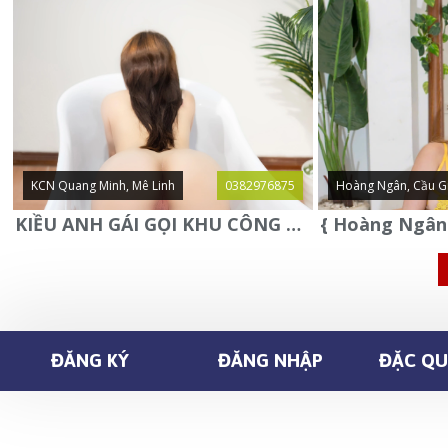
KCN Quang Minh, Mê Linh
0382976875
Hoàng Ngân, Cầu G
KIỀU ANH GÁI GỌI KHU CÔNG NGHIỆP QUANG MINH - MÊ LINH
ĐĂNG KÝ
ĐĂNG NHẬP
ĐẶC QUY