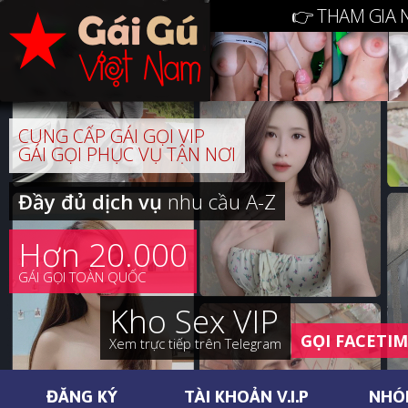
👉 THAM GIA 
CUNG CẤP GÁI GỌI VIP
GÁI GỌI PHỤC VỤ TẬN NƠI
Đầy đủ dịch vụ
nhu cầu A-Z
Hơn 20.000
GÁI GỌI TOÀN QUỐC
Kho Sex VIP
GỌI FACETI
Xem trực tiếp trên Telegram
ĐĂNG KÝ
TÀI KHOẢN V.I.P
NHÓ