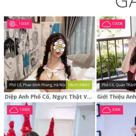
G
1000K
1000K
Phố Cổ, Phan Đình Phùng, Hà Nội
0869144856
Phố Cổ, Quán Thánh
Diệp Anh Phố Cổ, Ngực Thật Vú To Thơm Tho Quyến Rũ
1000K
300K