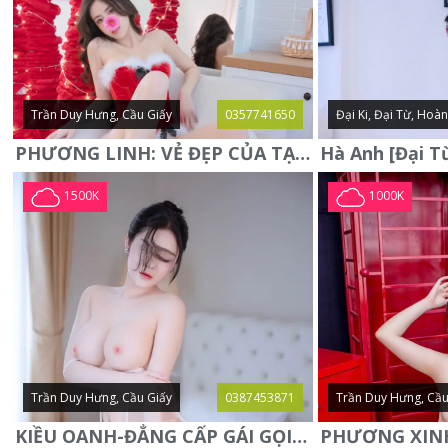
Trần Duy Hưng, Cầu Giấy
0357741650
Đại Ki, Đại Từ, Hoà
PHƯƠNG LINH: VẺ ĐẸP CỦA TẠO HÓA, XINH ĐẸP, SEXY, QUYỄN RŨ
1500K
1000K
Trần Duy Hưng, Cầu Giấy
0387453871
Trần Duy Hưng, Cầu
KIỀU OANH-ĐẲNG CẤP GÁI GỌI XINH SANG-NGOAN NGOÃN