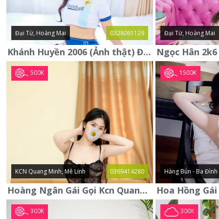
Đại Từ, Hoàng Mai
0328061129
Đại Từ, Hoàng Mai
Khánh Huyền 2006 (Ảnh thật) Đại từ - Hoàng Mai
500K
1500K
KCN Quang Minh, Mê Linh
0369414280
Hàng Bún - Ba Đình
Hoàng Ngân Gái Gọi Kcn Quang Minh - Mê Linh . Hàng Vip Lần Đầu
300K
300K