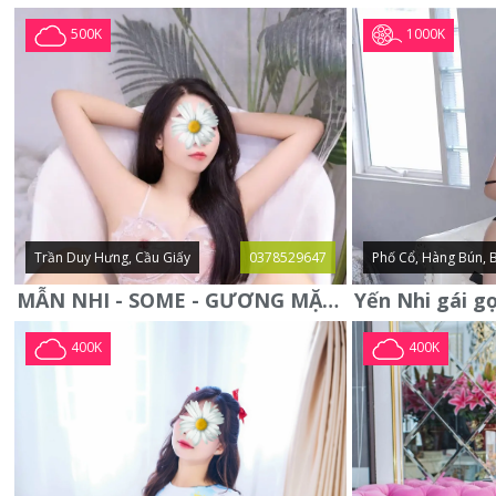
1000K
500K
Trần Duy Hưng, Cầu Giấy
0378529647
Phố Cổ, Hàng Bún, 
MẪN NHI - SOME - GƯƠNG MẶT XINH XẮN -CỰC CHIỀU KHÁCH
400K
400K