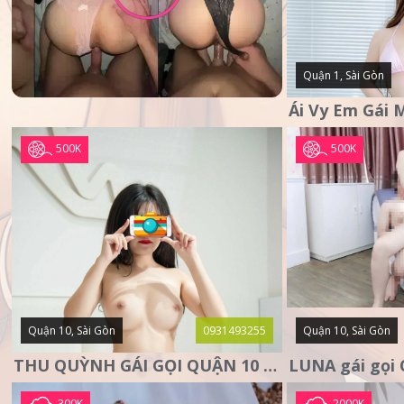
Quận 1, Sài Gòn
500K
500K
Quận 10, Sài Gòn
0931493255
Quận 10, Sài Gòn
THU QUỲNH GÁI GỌI QUẬN 10 – MẶT XINH DA TRẮNG – SANG
300K
2000K