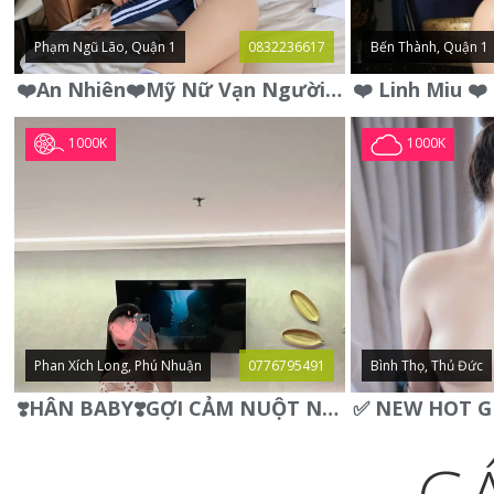
Phạm Ngũ Lão, Quận 1
0832236617
Bến Thành, Quận 1
❤️An Nhiên❤️Mỹ Nữ Vạn Người Mê,Da Trắng, Mặt Xynh, Đẹp Từng
1000K
1000K
Phan Xích Long, Phú Nhuận
0776795491
Bình Thọ, Thủ Đức
❣️HÂN BABY❣️GỢI CẢM NUỘT NÀ DÁNG SON XINH XINH QUYẾN RŨ