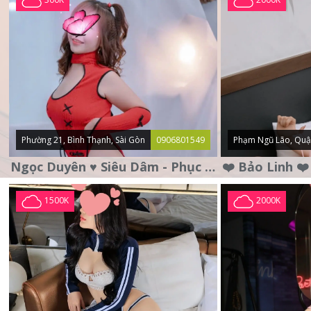
Phường 21, Bình Thạnh, Sài Gòn
0906801549
Phạm Ngũ Lão, Quậ
Ngọc Duyên ♥️ Siêu Dâm - Phục Vụ Tận Tình - Chu Đáo
1500K
2000K