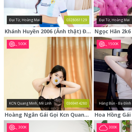
Đại Từ, Hoàng Mai
0328061129
Đại Từ, Hoàng Mai
Khánh Huyền 2006 (Ảnh thật) Đại từ - Hoàng Mai
500K
1500K
KCN Quang Minh, Mê Linh
0369414280
Hàng Bún - Ba Đình
Hoàng Ngân Gái Gọi Kcn Quang Minh - Mê Linh . Hàng Vip Lần Đầu
300K
300K