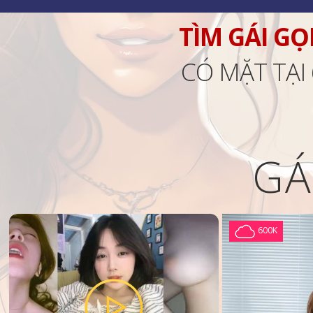
TÌM GÁI GỌ
CÓ MẶT TẠI
GÁ
600K