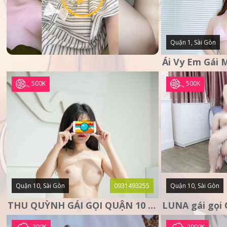
Quận 1, Sài Gòn
500K
500K
Quận 10, Sài Gòn
0931493255
Quận 10, Sài Gòn
THU QUỲNH GÁI GỌI QUẬN 10 – MẶT XINH DA TRẮNG – SANG
300K
2000K