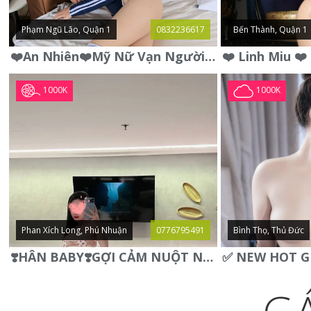
Phạm Ngũ Lão, Quận 1
0832236617
Bến Thành, Quận 1
❤️An Nhiên❤️Mỹ Nữ Vạn Người Mê,Da Trắng, Mặt Xynh, Đẹp Từng
1000K
1000K
Phan Xích Long, Phú Nhuận
0776795491
Bình Thọ, Thủ Đức
❣️HÂN BABY❣️GỢI CẢM NUỘT NÀ DÁNG SON XINH XINH QUYẾN RŨ