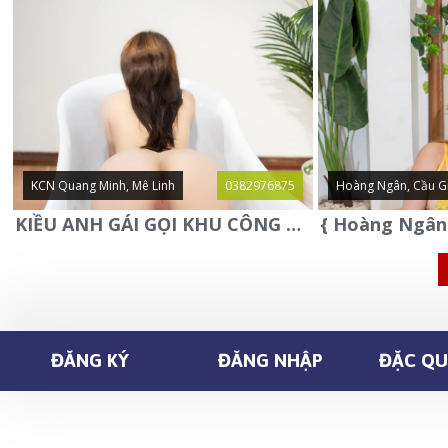
KCN Quang Minh, Mê Linh
0382976875
Hoàng Ngân, Cầu G
KIỀU ANH GÁI GỌI KHU CÔNG NGHIỆP QUANG MINH - MÊ LINH
ĐĂNG KÝ
ĐĂNG NHẬP
ĐẶC QUY