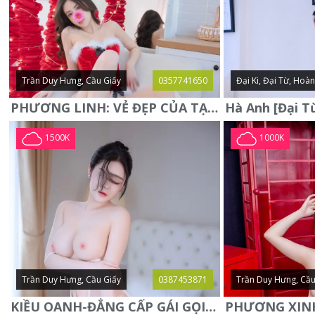
Trần Duy Hưng, Cầu Giấy
0357741650
Đại Ki, Đại Từ, Hoà
PHƯƠNG LINH: VẺ ĐẸP CỦA TẠO HÓA, XINH ĐẸP, SEXY, QUYỄN RŨ
1500K
1000K
Trần Duy Hưng, Cầu Giấy
0387453871
Trần Duy Hưng, Cầu
KIỀU OANH-ĐẲNG CẤP GÁI GỌI XINH SANG-NGOAN NGOÃN