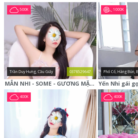
1000K
500K
Trần Duy Hưng, Cầu Giấy
0378529647
Phố Cổ, Hàng Bún, 
MẪN NHI - SOME - GƯƠNG MẶT XINH XẮN -CỰC CHIỀU KHÁCH
400K
400K