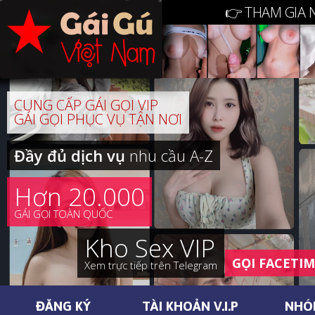
👉 THAM GIA 
CUNG CẤP GÁI GỌI VIP
GÁI GỌI PHỤC VỤ TẬN NƠI
Đầy đủ dịch vụ
nhu cầu A-Z
Hơn 20.000
GÁI GỌI TOÀN QUỐC
Kho Sex VIP
GỌI FACETI
Xem trực tiếp trên Telegram
ĐĂNG KÝ
TÀI KHOẢN V.I.P
NHÓ