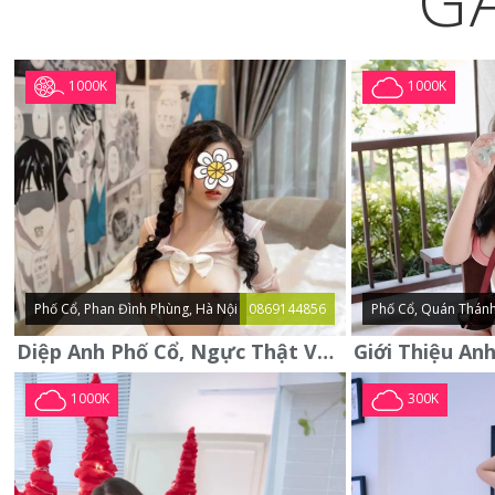
G
1000K
1000K
Phố Cổ, Phan Đình Phùng, Hà Nội
0869144856
Phố Cổ, Quán Thánh
Diệp Anh Phố Cổ, Ngực Thật Vú To Thơm Tho Quyến Rũ
1000K
300K