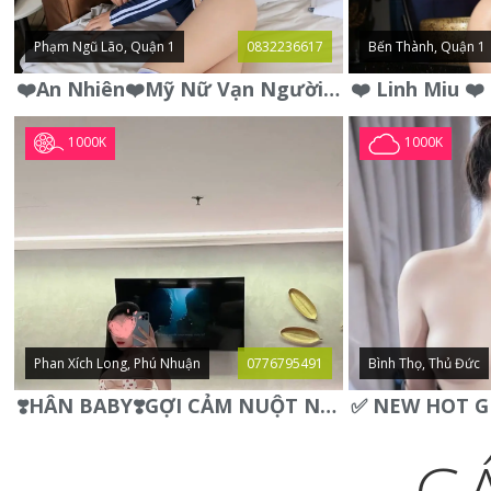
Phạm Ngũ Lão, Quận 1
0832236617
Bến Thành, Quận 1
❤️An Nhiên❤️Mỹ Nữ Vạn Người Mê,Da Trắng, Mặt Xynh, Đẹp Từng
1000K
1000K
Phan Xích Long, Phú Nhuận
0776795491
Bình Thọ, Thủ Đức
❣️HÂN BABY❣️GỢI CẢM NUỘT NÀ DÁNG SON XINH XINH QUYẾN RŨ