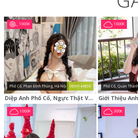
G
1000K
1000K
Phố Cổ, Phan Đình Phùng, Hà Nội
0869144856
Phố Cổ, Quán Thánh
Diệp Anh Phố Cổ, Ngực Thật Vú To Thơm Tho Quyến Rũ
1000K
300K