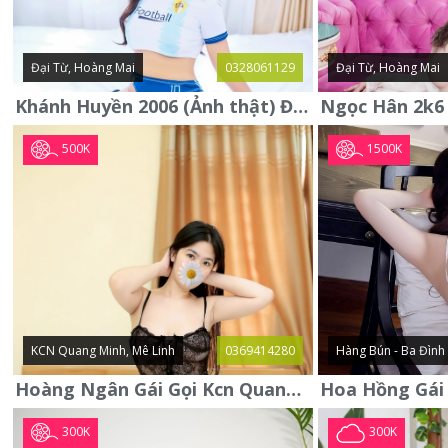
Đại Từ, Hoàng Mai
0328061129
Đại Từ, Hoàng Mai
Khánh Huyền 2006 (Ảnh thật) Đại từ - Hoàng Mai
500K
1500K
KCN Quang Minh, Mê Linh
0369414280
Hàng Bún - Ba Đình
Hoàng Ngân Gái Gọi Kcn Quang Minh - Mê Linh . Hàng Vip Lần Đầu
300K
300K