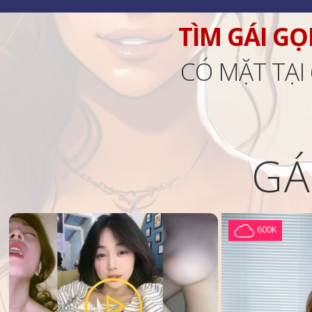
TÌM GÁI GỌ
CÓ MẶT TẠI
GÁ
600K