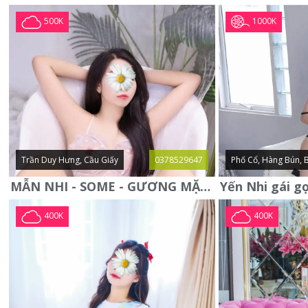
1000K
500K
Trần Duy Hưng, Cầu Giấy
0378529647
Phố Cổ, Hàng Bún, 
MẪN NHI - SOME - GƯƠNG MẶT XINH XẮN -CỰC CHIỀU KHÁCH
400K
400K