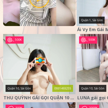
Quận 1, Sài Gòn
500K
500K
Quận 10, Sài Gòn
0931493255
Quận 10, Sài Gòn
THU QUỲNH GÁI GỌI QUẬN 10 – MẶT XINH DA TRẮNG – SANG
300K
2000K