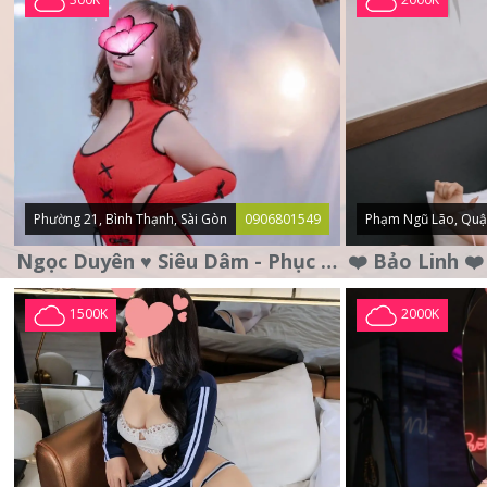
Phường 21, Bình Thạnh, Sài Gòn
0906801549
Phạm Ngũ Lão, Quậ
Ngọc Duyên ♥️ Siêu Dâm - Phục Vụ Tận Tình - Chu Đáo
1500K
2000K