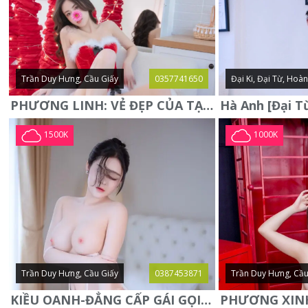
Trần Duy Hưng, Cầu Giấy
0357741650
Đại Ki, Đại Từ, Hoà
PHƯƠNG LINH: VẺ ĐẸP CỦA TẠO HÓA, XINH ĐẸP, SEXY, QUYỄN RŨ
1500K
1000K
Trần Duy Hưng, Cầu Giấy
0387453871
Trần Duy Hưng, Cầu
KIỀU OANH-ĐẲNG CẤP GÁI GỌI XINH SANG-NGOAN NGOÃN