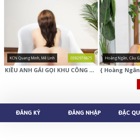
KCN Quang Minh, Mê Linh
0382976875
Hoàng Ngân, Cầu G
KIỀU ANH GÁI GỌI KHU CÔNG NGHIỆP QUANG MINH - MÊ LINH
ĐĂNG KÝ
ĐĂNG NHẬP
ĐẶC QUY