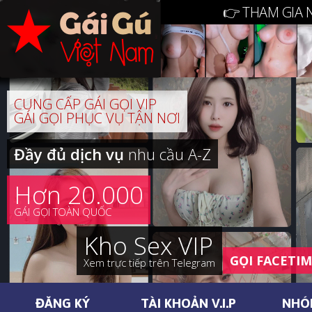
👉 THAM GIA 
CUNG CẤP GÁI GỌI VIP
GÁI GỌI PHỤC VỤ TẬN NƠI
Đầy đủ dịch vụ
nhu cầu A-Z
Hơn 20.000
GÁI GỌI TOÀN QUỐC
Kho Sex VIP
GỌI FACETI
Xem trực tiếp trên Telegram
ĐĂNG KÝ
TÀI KHOẢN V.I.P
NHÓ