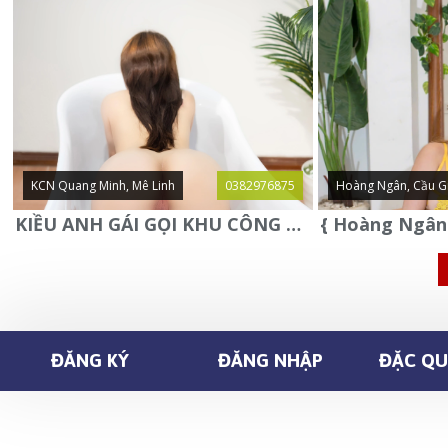
KCN Quang Minh, Mê Linh
0382976875
Hoàng Ngân, Cầu G
KIỀU ANH GÁI GỌI KHU CÔNG NGHIỆP QUANG MINH - MÊ LINH
ĐĂNG KÝ
ĐĂNG NHẬP
ĐẶC QUY