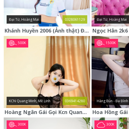
Đại Từ, Hoàng Mai
0328061129
Đại Từ, Hoàng Mai
Khánh Huyền 2006 (Ảnh thật) Đại từ - Hoàng Mai
500K
1500K
KCN Quang Minh, Mê Linh
0369414280
Hàng Bún - Ba Đình
Hoàng Ngân Gái Gọi Kcn Quang Minh - Mê Linh . Hàng Vip Lần Đầu
300K
300K