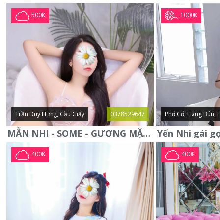
1000K
500K
Trần Duy Hưng, Cầu Giấy
0378529647
Phố Cổ, Hàng Bún, 
MẪN NHI - SOME - GƯƠNG MẶT XINH XẮN -CỰC CHIỀU KHÁCH
400K
400K