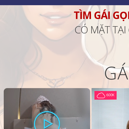
TÌM GÁI GỌ
CÓ MẶT TẠI
GÁ
600K