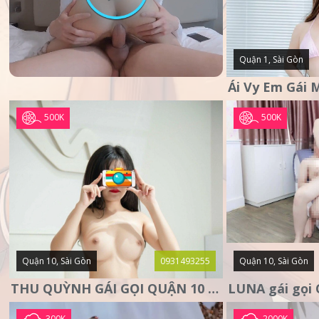
Quận 1, Sài Gòn
500K
500K
Quận 10, Sài Gòn
0931493255
Quận 10, Sài Gòn
THU QUỲNH GÁI GỌI QUẬN 10 – MẶT XINH DA TRẮNG – SANG
300K
2000K