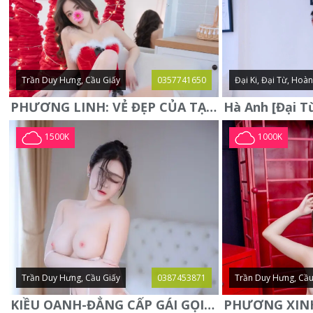
Trần Duy Hưng, Cầu Giấy
0357741650
Đại Ki, Đại Từ, Hoà
PHƯƠNG LINH: VẺ ĐẸP CỦA TẠO HÓA, XINH ĐẸP, SEXY, QUYỄN RŨ
1500K
1000K
Trần Duy Hưng, Cầu Giấy
0387453871
Trần Duy Hưng, Cầu
KIỀU OANH-ĐẲNG CẤP GÁI GỌI XINH SANG-NGOAN NGOÃN