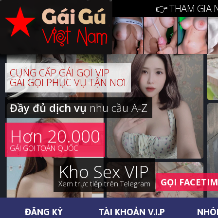
👉 THAM GIA 
CUNG CẤP GÁI GỌI VIP
GÁI GỌI PHỤC VỤ TẬN NƠI
Đầy đủ dịch vụ
nhu cầu A-Z
Hơn 20.000
GÁI GỌI TOÀN QUỐC
Kho Sex VIP
GỌI FACETI
Xem trực tiếp trên Telegram
ĐĂNG KÝ
TÀI KHOẢN V.I.P
NHÓ