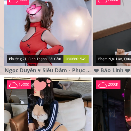
Phường 21, Bình Thạnh, Sài Gòn
0906801549
Phạm Ngũ Lão, Quậ
Ngọc Duyên ♥️ Siêu Dâm - Phục Vụ Tận Tình - Chu Đáo
1500K
2000K