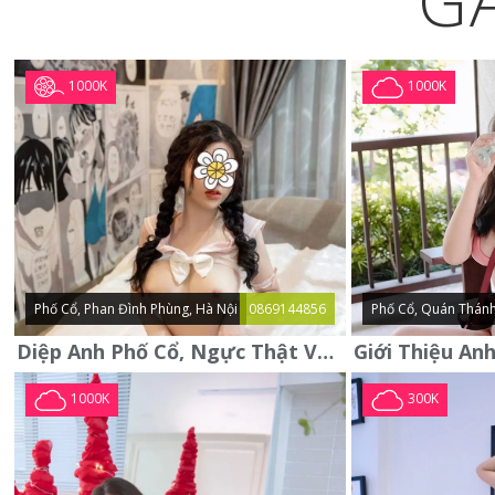
G
1000K
1000K
Phố Cổ, Phan Đình Phùng, Hà Nội
0869144856
Phố Cổ, Quán Thánh
Diệp Anh Phố Cổ, Ngực Thật Vú To Thơm Tho Quyến Rũ
1000K
300K