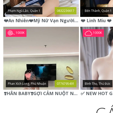
Phạm Ngũ Lão, Quận 1
0832236617
Bến Thành, Quận 1
❤️An Nhiên❤️Mỹ Nữ Vạn Người Mê,Da Trắng, Mặt Xynh, Đẹp Từng
1000K
1000K
Phan Xích Long, Phú Nhuận
0776795491
Bình Thọ, Thủ Đức
❣️HÂN BABY❣️GỢI CẢM NUỘT NÀ DÁNG SON XINH XINH QUYẾN RŨ