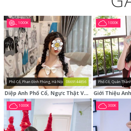
G
1000K
1000K
Phố Cổ, Phan Đình Phùng, Hà Nội
0869144856
Phố Cổ, Quán Thánh
Diệp Anh Phố Cổ, Ngực Thật Vú To Thơm Tho Quyến Rũ
1000K
300K