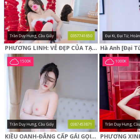
Trần Duy Hưng, Cầu Giấy
0357741650
Đại Ki, Đại Từ, Hoà
PHƯƠNG LINH: VẺ ĐẸP CỦA TẠO HÓA, XINH ĐẸP, SEXY, QUYỄN RŨ
1500K
1000K
Trần Duy Hưng, Cầu Giấy
0387453871
Trần Duy Hưng, Cầu
KIỀU OANH-ĐẲNG CẤP GÁI GỌI XINH SANG-NGOAN NGOÃN