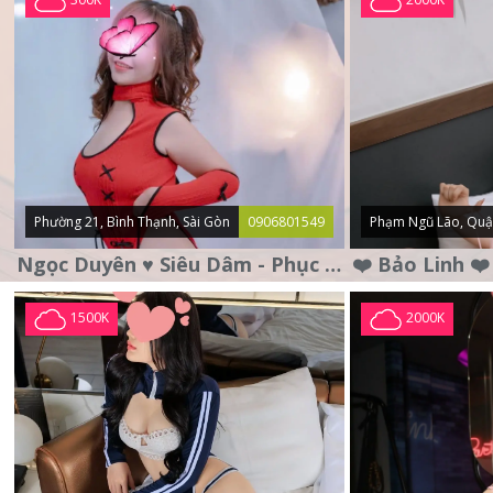
Phường 21, Bình Thạnh, Sài Gòn
0906801549
Phạm Ngũ Lão, Quậ
Ngọc Duyên ♥️ Siêu Dâm - Phục Vụ Tận Tình - Chu Đáo
1500K
2000K