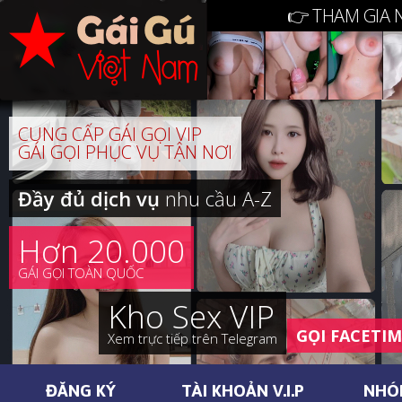
👉 THAM GIA 
CUNG CẤP GÁI GỌI VIP
GÁI GỌI PHỤC VỤ TẬN NƠI
Đầy đủ dịch vụ
nhu cầu A-Z
Hơn 20.000
GÁI GỌI TOÀN QUỐC
Kho Sex VIP
GỌI FACETI
Xem trực tiếp trên Telegram
ĐĂNG KÝ
TÀI KHOẢN V.I.P
NHÓ