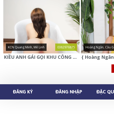
KCN Quang Minh, Mê Linh
0382976875
Hoàng Ngân, Cầu G
KIỀU ANH GÁI GỌI KHU CÔNG NGHIỆP QUANG MINH - MÊ LINH
ĐĂNG KÝ
ĐĂNG NHẬP
ĐẶC QUY