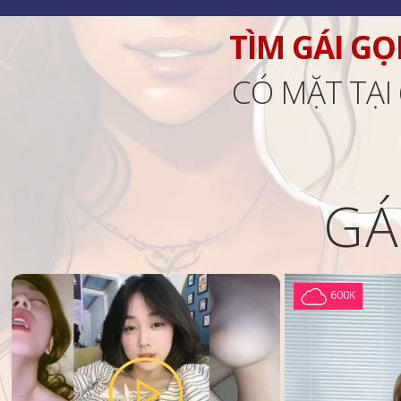
TÌM GÁI GỌ
CÓ MẶT TẠI
GÁ
600K