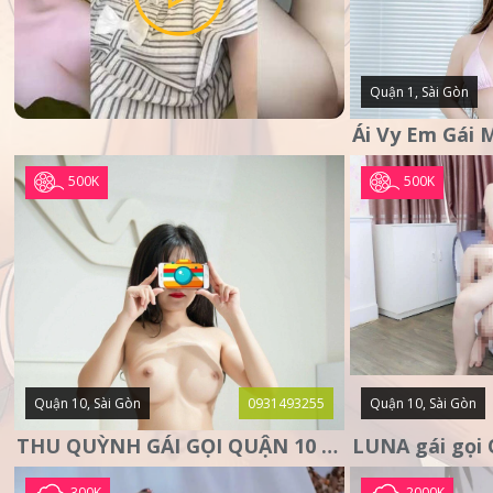
Quận 1, Sài Gòn
500K
500K
Quận 10, Sài Gòn
0931493255
Quận 10, Sài Gòn
THU QUỲNH GÁI GỌI QUẬN 10 – MẶT XINH DA TRẮNG – SANG
300K
2000K