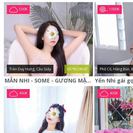
1000K
500K
Trần Duy Hưng, Cầu Giấy
0378529647
Phố Cổ, Hàng Bún, 
MẪN NHI - SOME - GƯƠNG MẶT XINH XẮN -CỰC CHIỀU KHÁCH
400K
400K