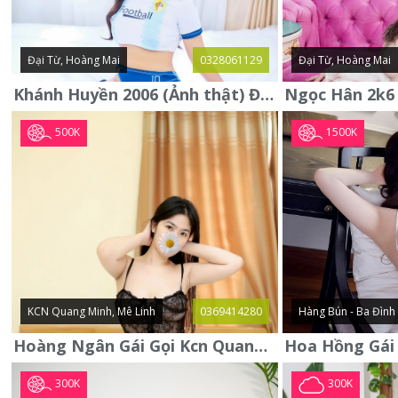
Đại Từ, Hoàng Mai
0328061129
Đại Từ, Hoàng Mai
Khánh Huyền 2006 (Ảnh thật) Đại từ - Hoàng Mai
500K
1500K
KCN Quang Minh, Mê Linh
0369414280
Hàng Bún - Ba Đình
Hoàng Ngân Gái Gọi Kcn Quang Minh - Mê Linh . Hàng Vip Lần Đầu
300K
300K