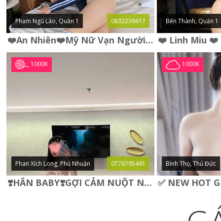
Phạm Ngũ Lão, Quận 1
0832236617
Bến Thành, Quận 1
❤️An Nhiên❤️Mỹ Nữ Vạn Người Mê,Da Trắng, Mặt Xynh, Đẹp Từng
1000K
1000K
Phan Xích Long, Phú Nhuận
0776795491
Bình Thọ, Thủ Đức
❣️HÂN BABY❣️GỢI CẢM NUỘT NÀ DÁNG SON XINH XINH QUYẾN RŨ