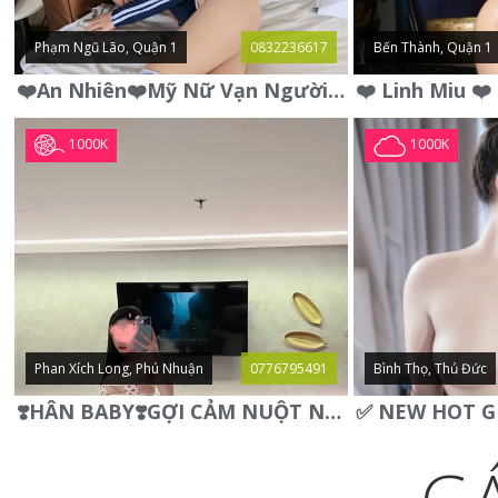
Phạm Ngũ Lão, Quận 1
0832236617
Bến Thành, Quận 1
❤️An Nhiên❤️Mỹ Nữ Vạn Người Mê,Da Trắng, Mặt Xynh, Đẹp Từng
1000K
1000K
Phan Xích Long, Phú Nhuận
0776795491
Bình Thọ, Thủ Đức
❣️HÂN BABY❣️GỢI CẢM NUỘT NÀ DÁNG SON XINH XINH QUYẾN RŨ