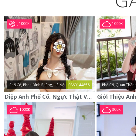
G
1000K
1000K
Phố Cổ, Phan Đình Phùng, Hà Nội
0869144856
Phố Cổ, Quán Thánh
Diệp Anh Phố Cổ, Ngực Thật Vú To Thơm Tho Quyến Rũ
1000K
300K