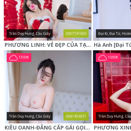
Trần Duy Hưng, Cầu Giấy
0357741650
Đại Ki, Đại Từ, Hoà
PHƯƠNG LINH: VẺ ĐẸP CỦA TẠO HÓA, XINH ĐẸP, SEXY, QUYỄN RŨ
1500K
1000K
Trần Duy Hưng, Cầu Giấy
0387453871
Trần Duy Hưng, Cầu
KIỀU OANH-ĐẲNG CẤP GÁI GỌI XINH SANG-NGOAN NGOÃN