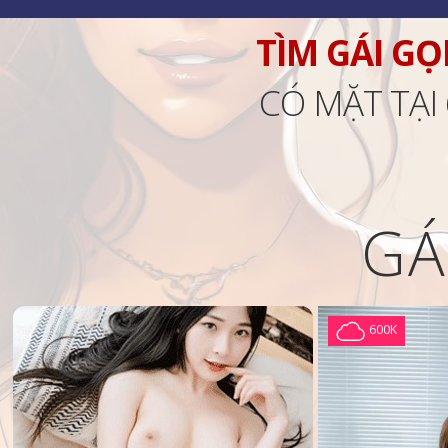
TÌM GÁI GỌ
CÓ MẶT TẠI
GÁ
600K