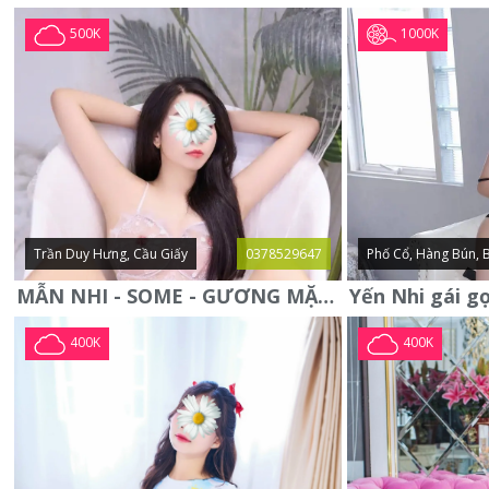
1000K
500K
Trần Duy Hưng, Cầu Giấy
0378529647
Phố Cổ, Hàng Bún, 
MẪN NHI - SOME - GƯƠNG MẶT XINH XẮN -CỰC CHIỀU KHÁCH
400K
400K