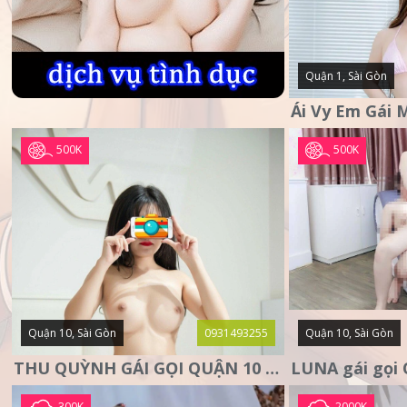
Quận 1, Sài Gòn
500K
500K
Quận 10, Sài Gòn
0931493255
Quận 10, Sài Gòn
THU QUỲNH GÁI GỌI QUẬN 10 – MẶT XINH DA TRẮNG – SANG
300K
2000K