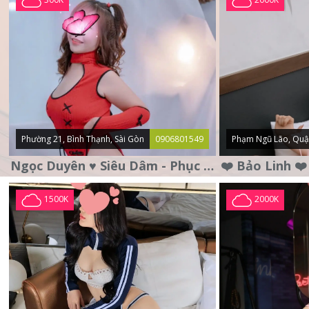
Phường 21, Bình Thạnh, Sài Gòn
0906801549
Phạm Ngũ Lão, Quậ
Ngọc Duyên ♥️ Siêu Dâm - Phục Vụ Tận Tình - Chu Đáo
1500K
2000K