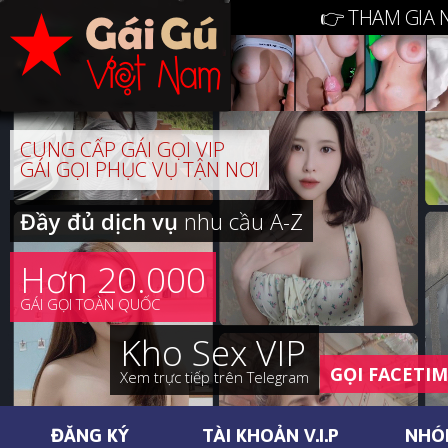
👉 THAM GIA 
CUNG CẤP GÁI GỌI VIP
GÁI GỌI PHỤC VỤ TẬN NƠI
Đầy đủ dịch vụ
nhu cầu A-Z
Hơn 20.000
GÁI GỌI TOÀN QUỐC
Kho Sex VIP
GỌI FACETI
Xem trực tiếp trên Telegram
ĐĂNG KÝ
TÀI KHOẢN V.I.P
NHÓ