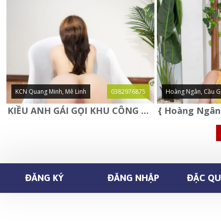
KCN Quang Minh, Mê Linh
0382976875
Hoàng Ngân, Cầu G
KIỀU ANH GÁI GỌI KHU CÔNG NGHIỆP QUANG MINH - MÊ LINH
ĐĂNG KÝ
ĐĂNG NHẬP
ĐẶC QUY