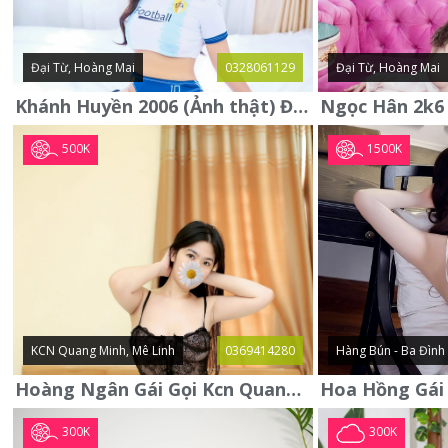
Đại Từ, Hoàng Mai
0328061129
Đại Từ, Hoàng Mai
Khánh Huyền 2006 (Ảnh thật) Đại từ - Hoàng Mai
500K
1500K
KCN Quang Minh, Mê Linh
0369414280
Hàng Bún - Ba Đình
Hoàng Ngân Gái Gọi Kcn Quang Minh - Mê Linh . Hàng Vip Lần Đầu
300K
300K