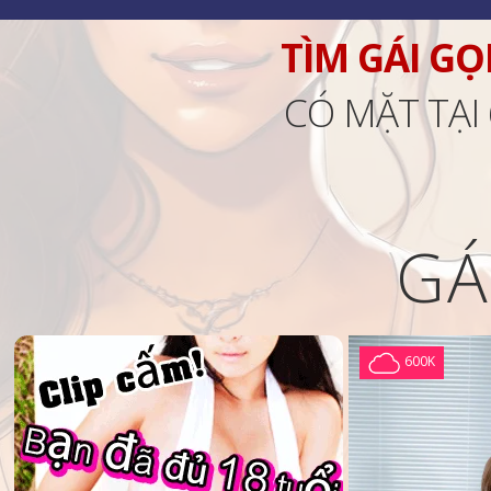
TÌM GÁI GỌ
CÓ MẶT TẠI
GÁ
600K