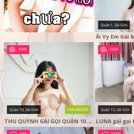
Quận 1, Sài Gòn
500K
500K
Quận 10, Sài Gòn
0931493255
Quận 10, Sài Gòn
THU QUỲNH GÁI GỌI QUẬN 10 – MẶT XINH DA TRẮNG – SANG
300K
2000K