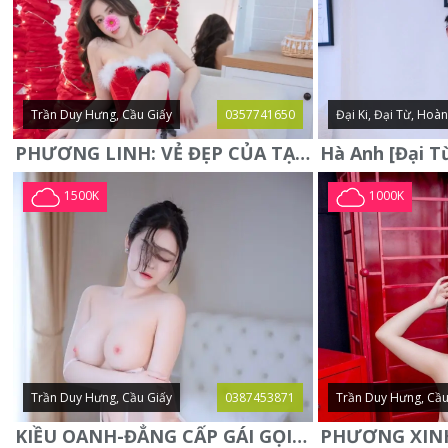
Trần Duy Hưng, Cầu Giấy
0357741650
Đại Ki, Đại Từ, Hoà
PHƯƠNG LINH: VẺ ĐẸP CỦA TẠO HÓA, XINH ĐẸP, SEXY, QUYỄN RŨ
1500K
1000K
Trần Duy Hưng, Cầu Giấy
0387453871
Trần Duy Hưng, Cầu
KIỀU OANH-ĐẲNG CẤP GÁI GỌI XINH SANG-NGOAN NGOÃN