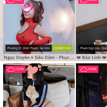
Phường 21, Bình Thạnh, Sài Gòn
0906801549
Phạm Ngũ Lão, Quậ
Ngọc Duyên ♥️ Siêu Dâm - Phục Vụ Tận Tình - Chu Đáo
1500K
2000K