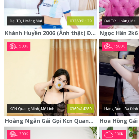
Đại Từ, Hoàng Mai
0328061129
Đại Từ, Hoàng Mai
Khánh Huyền 2006 (Ảnh thật) Đại từ - Hoàng Mai
500K
1500K
KCN Quang Minh, Mê Linh
0369414280
Hàng Bún - Ba Đình
Hoàng Ngân Gái Gọi Kcn Quang Minh - Mê Linh . Hàng Vip Lần Đầu
300K
300K