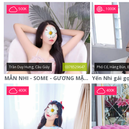
1000K
500K
Trần Duy Hưng, Cầu Giấy
0378529647
Phố Cổ, Hàng Bún, 
MẪN NHI - SOME - GƯƠNG MẶT XINH XẮN -CỰC CHIỀU KHÁCH
400K
400K