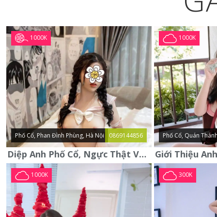
G
1000K
1000K
Phố Cổ, Phan Đình Phùng, Hà Nội
0869144856
Phố Cổ, Quán Thánh
Diệp Anh Phố Cổ, Ngực Thật Vú To Thơm Tho Quyến Rũ
1000K
300K