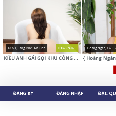
KCN Quang Minh, Mê Linh
0382976875
Hoàng Ngân, Cầu G
KIỀU ANH GÁI GỌI KHU CÔNG NGHIỆP QUANG MINH - MÊ LINH
ĐĂNG KÝ
ĐĂNG NHẬP
ĐẶC QUY