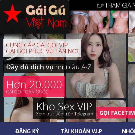
👉 THAM GIA 
CUNG CẤP GÁI GỌI VIP
GÁI GỌI PHỤC VỤ TẬN NƠI
Đầy đủ dịch vụ
nhu cầu A-Z
Hơn 20.000
GÁI GỌI TOÀN QUỐC
Kho Sex VIP
GỌI FACETI
Xem trực tiếp trên Telegram
ĐĂNG KÝ
TÀI KHOẢN V.I.P
NHÓ