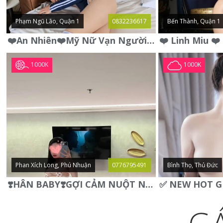
Phạm Ngũ Lão, Quận 1
0832236617
Bến Thành, Quận 1
❤️An Nhiên❤️Mỹ Nữ Vạn Người Mê,Da Trắng, Mặt Xynh, Đẹp Từng
1000K
1000K
Phan Xích Long, Phú Nhuận
0776795491
Bình Thọ, Thủ Đức
❣️HÂN BABY❣️GỢI CẢM NUỘT NÀ DÁNG SON XINH XINH QUYẾN RŨ