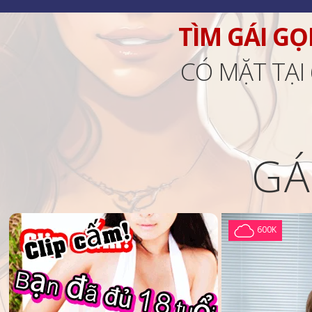
TÌM GÁI GỌ
CÓ MẶT TẠI
GÁ
600K