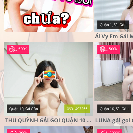
Quận 1, Sài Gòn
500K
500K
Quận 10, Sài Gòn
0931493255
Quận 10, Sài Gòn
THU QUỲNH GÁI GỌI QUẬN 10 – MẶT XINH DA TRẮNG – SANG
300K
2000K