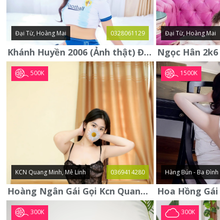
Đại Từ, Hoàng Mai
0328061129
Đại Từ, Hoàng Mai
Khánh Huyền 2006 (Ảnh thật) Đại từ - Hoàng Mai
500K
1500K
KCN Quang Minh, Mê Linh
0369414280
Hàng Bún - Ba Đình
Hoàng Ngân Gái Gọi Kcn Quang Minh - Mê Linh . Hàng Vip Lần Đầu
300K
300K