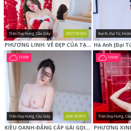
Trần Duy Hưng, Cầu Giấy
0357741650
Đại Ki, Đại Từ, Hoà
PHƯƠNG LINH: VẺ ĐẸP CỦA TẠO HÓA, XINH ĐẸP, SEXY, QUYỄN RŨ
1500K
1000K
Trần Duy Hưng, Cầu Giấy
0387453871
Trần Duy Hưng, Cầu
KIỀU OANH-ĐẲNG CẤP GÁI GỌI XINH SANG-NGOAN NGOÃN