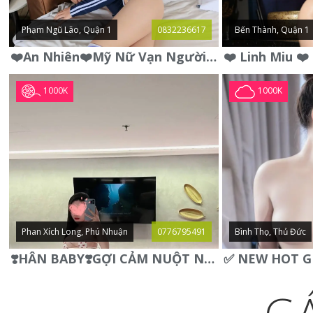
Phạm Ngũ Lão, Quận 1
0832236617
Bến Thành, Quận 1
❤️An Nhiên❤️Mỹ Nữ Vạn Người Mê,Da Trắng, Mặt Xynh, Đẹp Từng
1000K
1000K
Phan Xích Long, Phú Nhuận
0776795491
Bình Thọ, Thủ Đức
❣️HÂN BABY❣️GỢI CẢM NUỘT NÀ DÁNG SON XINH XINH QUYẾN RŨ