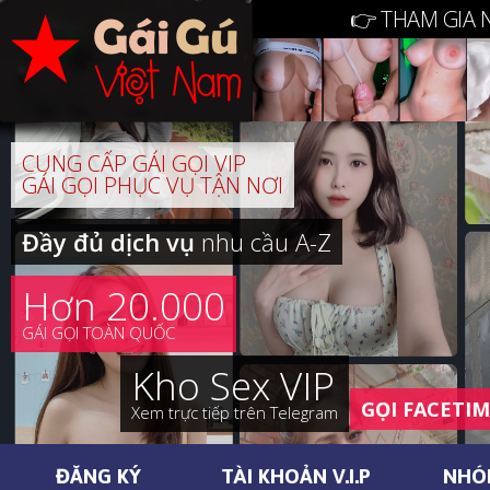
👉 THAM GIA 
CUNG CẤP GÁI GỌI VIP
GÁI GỌI PHỤC VỤ TẬN NƠI
Đầy đủ dịch vụ
nhu cầu A-Z
Hơn 20.000
GÁI GỌI TOÀN QUỐC
Kho Sex VIP
GỌI FACETI
Xem trực tiếp trên Telegram
ĐĂNG KÝ
TÀI KHOẢN V.I.P
NHÓ