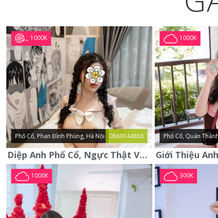
G
1000K
1000K
Phố Cổ, Phan Đình Phùng, Hà Nội
0869144856
Phố Cổ, Quán Thánh
Diệp Anh Phố Cổ, Ngực Thật Vú To Thơm Tho Quyến Rũ
1000K
300K