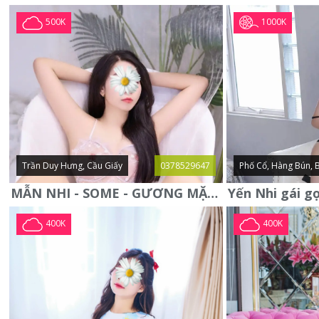
1000K
500K
Trần Duy Hưng, Cầu Giấy
0378529647
Phố Cổ, Hàng Bún, 
MẪN NHI - SOME - GƯƠNG MẶT XINH XẮN -CỰC CHIỀU KHÁCH
400K
400K