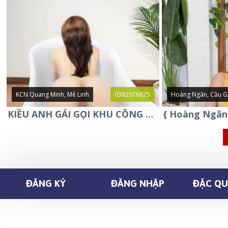
KCN Quang Minh, Mê Linh
0382976875
Hoàng Ngân, Cầu G
KIỀU ANH GÁI GỌI KHU CÔNG NGHIỆP QUANG MINH - MÊ LINH
ĐĂNG KÝ
ĐĂNG NHẬP
ĐẶC QUY