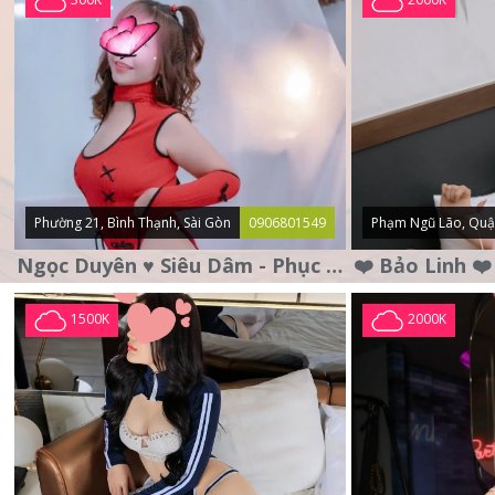
Phường 21, Bình Thạnh, Sài Gòn
0906801549
Phạm Ngũ Lão, Quậ
Ngọc Duyên ♥️ Siêu Dâm - Phục Vụ Tận Tình - Chu Đáo
1500K
2000K