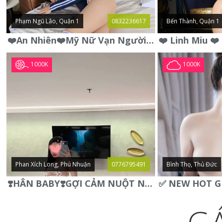
Phạm Ngũ Lão, Quận 1
0832236617
Bến Thành, Quận 1
❤️An Nhiên❤️Mỹ Nữ Vạn Người Mê,Da Trắng, Mặt Xynh, Đẹp Từng
1000K
1000K
Phan Xích Long, Phú Nhuận
0776795491
Bình Thọ, Thủ Đức
❣️HÂN BABY❣️GỢI CẢM NUỘT NÀ DÁNG SON XINH XINH QUYẾN RŨ