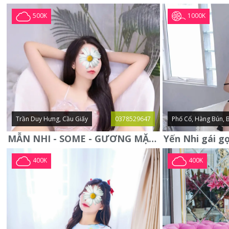
1000K
500K
Trần Duy Hưng, Cầu Giấy
0378529647
Phố Cổ, Hàng Bún, 
MẪN NHI - SOME - GƯƠNG MẶT XINH XẮN -CỰC CHIỀU KHÁCH
400K
400K