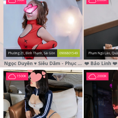
Phường 21, Bình Thạnh, Sài Gòn
0906801549
Phạm Ngũ Lão, Quậ
Ngọc Duyên ♥️ Siêu Dâm - Phục Vụ Tận Tình - Chu Đáo
1500K
2000K