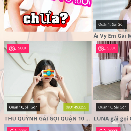
Quận 1, Sài Gòn
500K
500K
Quận 10, Sài Gòn
0931493255
Quận 10, Sài Gòn
THU QUỲNH GÁI GỌI QUẬN 10 – MẶT XINH DA TRẮNG – SANG
300K
2000K