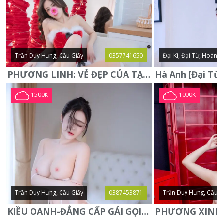
Trần Duy Hưng, Cầu Giấy
0357741650
Đại Ki, Đại Từ, Hoà
PHƯƠNG LINH: VẺ ĐẸP CỦA TẠO HÓA, XINH ĐẸP, SEXY, QUYỄN RŨ
1500K
1000K
Trần Duy Hưng, Cầu Giấy
0387453871
Trần Duy Hưng, Cầu
KIỀU OANH-ĐẲNG CẤP GÁI GỌI XINH SANG-NGOAN NGOÃN