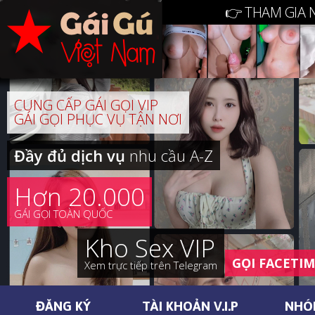
👉 THAM GIA 
CUNG CẤP GÁI GỌI VIP
GÁI GỌI PHỤC VỤ TẬN NƠI
Đầy đủ dịch vụ
nhu cầu A-Z
Hơn 20.000
GÁI GỌI TOÀN QUỐC
Kho Sex VIP
GỌI FACETI
Xem trực tiếp trên Telegram
ĐĂNG KÝ
TÀI KHOẢN V.I.P
NHÓ