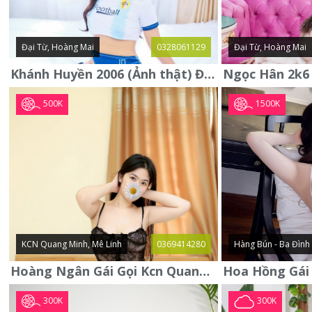
Đại Từ, Hoàng Mai
0328061129
Đại Từ, Hoàng Mai
Khánh Huyền 2006 (Ảnh thật) Đại từ - Hoàng Mai
500K
1500K
KCN Quang Minh, Mê Linh
0369414280
Hàng Bún - Ba Đình
Hoàng Ngân Gái Gọi Kcn Quang Minh - Mê Linh . Hàng Vip Lần Đầu
300K
300K