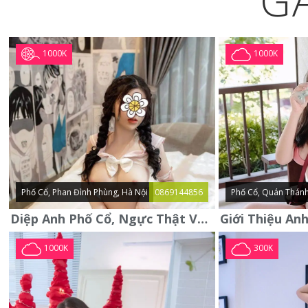
G
1000K
1000K
Phố Cổ, Phan Đình Phùng, Hà Nội
0869144856
Phố Cổ, Quán Thánh
Diệp Anh Phố Cổ, Ngực Thật Vú To Thơm Tho Quyến Rũ
1000K
300K