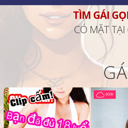
TÌM GÁI GỌ
CÓ MẶT TẠI
GÁ
600K