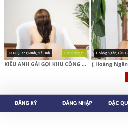
KCN Quang Minh, Mê Linh
0382976875
Hoàng Ngân, Cầu G
KIỀU ANH GÁI GỌI KHU CÔNG NGHIỆP QUANG MINH - MÊ LINH
ĐĂNG KÝ
ĐĂNG NHẬP
ĐẶC QUY