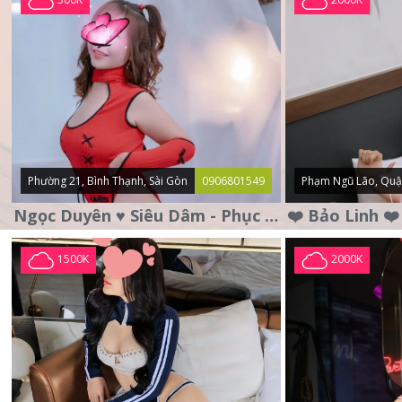
Phường 21, Bình Thạnh, Sài Gòn
0906801549
Phạm Ngũ Lão, Quậ
Ngọc Duyên ♥️ Siêu Dâm - Phục Vụ Tận Tình - Chu Đáo
1500K
2000K