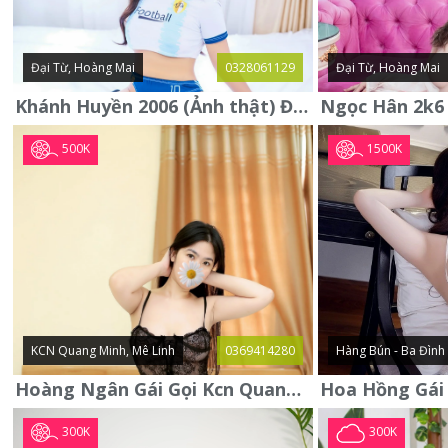
Đại Từ, Hoàng Mai
0328061129
Đại Từ, Hoàng Mai
Khánh Huyền 2006 (Ảnh thật) Đại từ - Hoàng Mai
500K
1500K
KCN Quang Minh, Mê Linh
0369414280
Hàng Bún - Ba Đình
Hoàng Ngân Gái Gọi Kcn Quang Minh - Mê Linh . Hàng Vip Lần Đầu
300K
300K