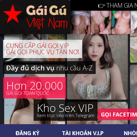
👉 THAM GIA 
CUNG CẤP GÁI GỌI VIP
GÁI GỌI PHỤC VỤ TẬN NƠI
Đầy đủ dịch vụ
nhu cầu A-Z
Hơn 20.000
GÁI GỌI TOÀN QUỐC
Kho Sex VIP
GỌI FACETI
Xem trực tiếp trên Telegram
ĐĂNG KÝ
TÀI KHOẢN V.I.P
NHÓ