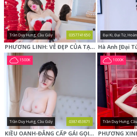
Trần Duy Hưng, Cầu Giấy
0357741650
Đại Ki, Đại Từ, Hoà
PHƯƠNG LINH: VẺ ĐẸP CỦA TẠO HÓA, XINH ĐẸP, SEXY, QUYỄN RŨ
1500K
1000K
Trần Duy Hưng, Cầu Giấy
0387453871
Trần Duy Hưng, Cầu
KIỀU OANH-ĐẲNG CẤP GÁI GỌI XINH SANG-NGOAN NGOÃN