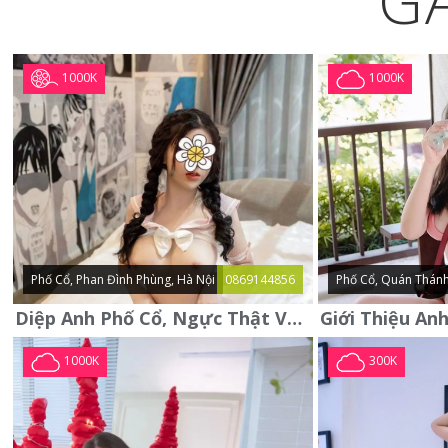
G
1000K
1000K
Phố Cổ, Phan Đình Phùng, Hà Nội
0869144856
Phố Cổ, Quán Thánh
Diệp Anh Phố Cổ, Ngực Thật Vú To Thơm Tho Quyến Rũ
1000K
300K