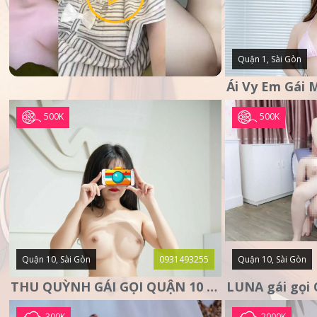
Quận 1, Sài Gòn
500K
500K
Quận 10, Sài Gòn
0931493255
Quận 10, Sài Gòn
THU QUỲNH GÁI GỌI QUẬN 10 – MẶT XINH DA TRẮNG – SANG
300K
2000K