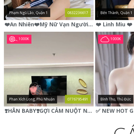
Phạm Ngũ Lão, Quận 1
0832236617
Bến Thành, Quận 1
❤️An Nhiên❤️Mỹ Nữ Vạn Người Mê,Da Trắng, Mặt Xynh, Đẹp Từng
1000K
1000K
Phan Xích Long, Phú Nhuận
0776795491
Bình Thọ, Thủ Đức
❣️HÂN BABY❣️GỢI CẢM NUỘT NÀ DÁNG SON XINH XINH QUYẾN RŨ