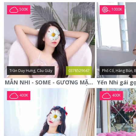
1000K
500K
Trần Duy Hưng, Cầu Giấy
0378529647
Phố Cổ, Hàng Bún, 
MẪN NHI - SOME - GƯƠNG MẶT XINH XẮN -CỰC CHIỀU KHÁCH
400K
400K