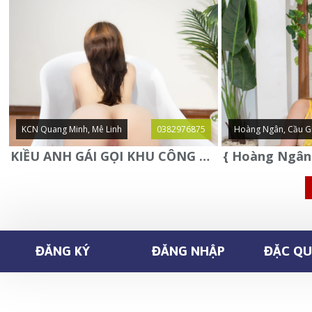
KCN Quang Minh, Mê Linh
0382976875
Hoàng Ngân, Cầu G
KIỀU ANH GÁI GỌI KHU CÔNG NGHIỆP QUANG MINH - MÊ LINH
ĐĂNG KÝ
ĐĂNG NHẬP
ĐẶC QUY