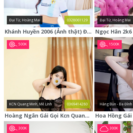
Đại Từ, Hoàng Mai
0328061129
Đại Từ, Hoàng Mai
Khánh Huyền 2006 (Ảnh thật) Đại từ - Hoàng Mai
500K
1500K
KCN Quang Minh, Mê Linh
0369414280
Hàng Bún - Ba Đình
Hoàng Ngân Gái Gọi Kcn Quang Minh - Mê Linh . Hàng Vip Lần Đầu
300K
300K