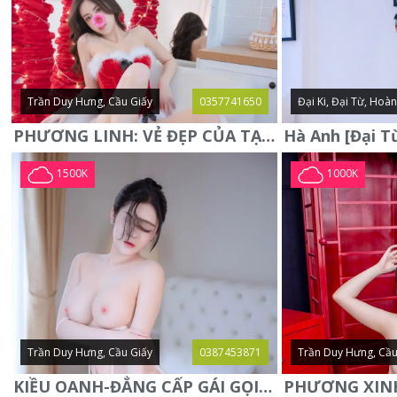
Trần Duy Hưng, Cầu Giấy
0357741650
Đại Ki, Đại Từ, Hoà
PHƯƠNG LINH: VẺ ĐẸP CỦA TẠO HÓA, XINH ĐẸP, SEXY, QUYỄN RŨ
1500K
1000K
Trần Duy Hưng, Cầu Giấy
0387453871
Trần Duy Hưng, Cầu
KIỀU OANH-ĐẲNG CẤP GÁI GỌI XINH SANG-NGOAN NGOÃN