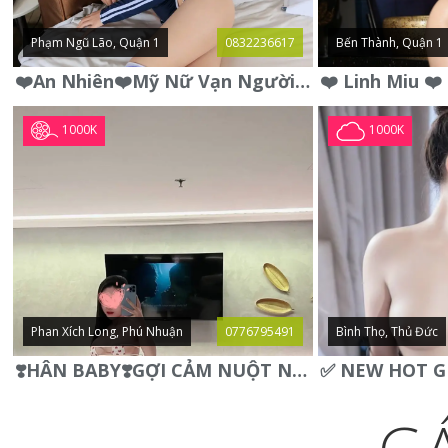
Phạm Ngũ Lão, Quận 1
0832236617
Bến Thành, Quận 1
❤️An Nhiên❤️Mỹ Nữ Vạn Người Mê,Da Trắng, Mặt Xynh, Đẹp Từng
1000K
1000K
Phan Xích Long, Phú Nhuận
0776795491
Bình Thọ, Thủ Đức
❣️HÂN BABY❣️GỢI CẢM NUỘT NÀ DÁNG SON XINH XINH QUYẾN RŨ