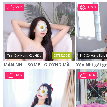
1000K
500K
Trần Duy Hưng, Cầu Giấy
0378529647
Phố Cổ, Hàng Bún, 
MẪN NHI - SOME - GƯƠNG MẶT XINH XẮN -CỰC CHIỀU KHÁCH
400K
400K