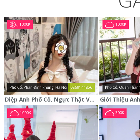
G
1000K
1000K
Phố Cổ, Phan Đình Phùng, Hà Nội
0869144856
Phố Cổ, Quán Thánh
Diệp Anh Phố Cổ, Ngực Thật Vú To Thơm Tho Quyến Rũ
1000K
300K