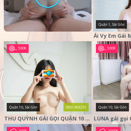
Quận 1, Sài Gòn
500K
500K
Quận 10, Sài Gòn
0931493255
Quận 10, Sài Gòn
THU QUỲNH GÁI GỌI QUẬN 10 – MẶT XINH DA TRẮNG – SANG
300K
2000K