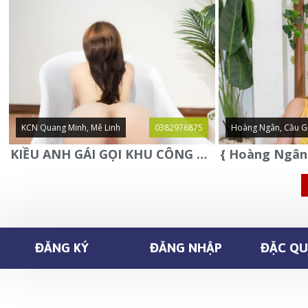
KCN Quang Minh, Mê Linh
0382976875
Hoàng Ngân, Cầu G
KIỀU ANH GÁI GỌI KHU CÔNG NGHIỆP QUANG MINH - MÊ LINH
ĐĂNG KÝ
ĐĂNG NHẬP
ĐẶC QUY