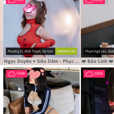
Phường 21, Bình Thạnh, Sài Gòn
0906801549
Phạm Ngũ Lão, Quậ
Ngọc Duyên ♥️ Siêu Dâm - Phục Vụ Tận Tình - Chu Đáo
1500K
2000K