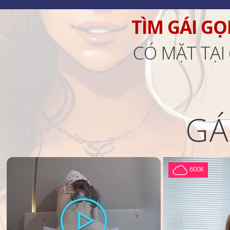
TÌM GÁI GỌ
CÓ MẶT TẠI
GÁ
600K