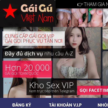
👉 THAM GIA 
CUNG CẤP GÁI GỌI VIP
GÁI GỌI PHỤC VỤ TẬN NƠI
Đầy đủ dịch vụ
nhu cầu A-Z
Hơn 20.000
GÁI GỌI TOÀN QUỐC
Kho Sex VIP
GỌI FACETI
Xem trực tiếp trên Telegram
ĐĂNG KÝ
TÀI KHOẢN V.I.P
NHÓ