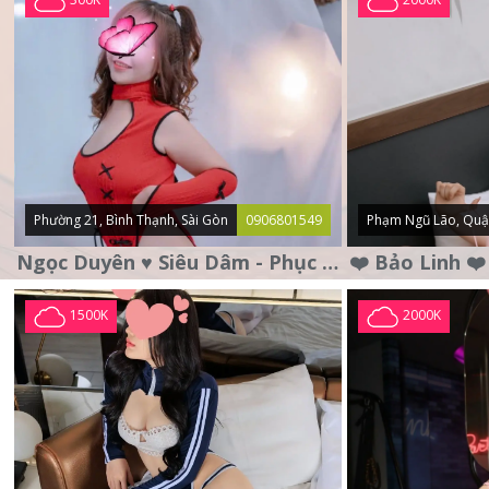
Phường 21, Bình Thạnh, Sài Gòn
0906801549
Phạm Ngũ Lão, Quậ
Ngọc Duyên ♥️ Siêu Dâm - Phục Vụ Tận Tình - Chu Đáo
1500K
2000K