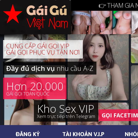
👉 THAM GIA 
CUNG CẤP GÁI GỌI VIP
GÁI GỌI PHỤC VỤ TẬN NƠI
Đầy đủ dịch vụ
nhu cầu A-Z
Hơn 20.000
GÁI GỌI TOÀN QUỐC
Kho Sex VIP
GỌI FACETI
Xem trực tiếp trên Telegram
ĐĂNG KÝ
TÀI KHOẢN V.I.P
NHÓ