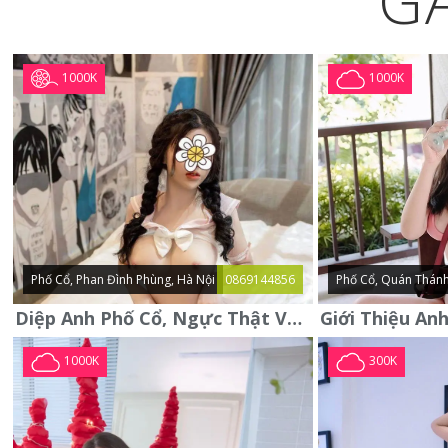
G
1000K
1000K
Phố Cổ, Phan Đình Phùng, Hà Nội
0869144856
Phố Cổ, Quán Thánh
Diệp Anh Phố Cổ, Ngực Thật Vú To Thơm Tho Quyến Rũ
1000K
300K