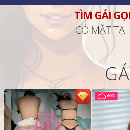
TÌM GÁI GỌ
CÓ MẶT TẠI
GÁ
600K