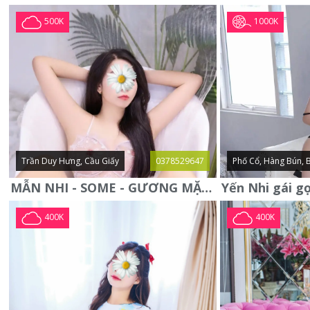
1000K
500K
Trần Duy Hưng, Cầu Giấy
0378529647
Phố Cổ, Hàng Bún, 
MẪN NHI - SOME - GƯƠNG MẶT XINH XẮN -CỰC CHIỀU KHÁCH
400K
400K