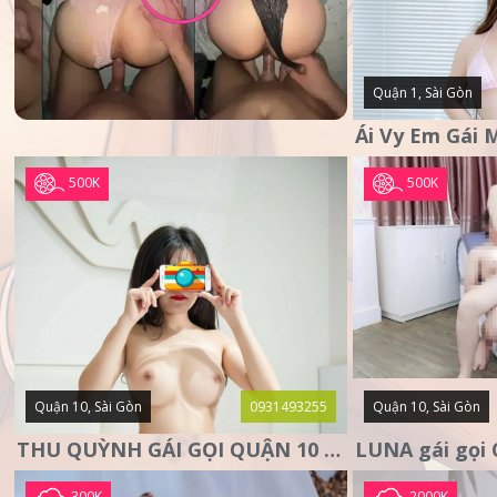
Quận 1, Sài Gòn
500K
500K
Quận 10, Sài Gòn
0931493255
Quận 10, Sài Gòn
THU QUỲNH GÁI GỌI QUẬN 10 – MẶT XINH DA TRẮNG – SANG
300K
2000K