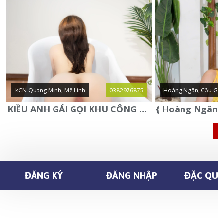
KCN Quang Minh, Mê Linh
0382976875
Hoàng Ngân, Cầu G
KIỀU ANH GÁI GỌI KHU CÔNG NGHIỆP QUANG MINH - MÊ LINH
ĐĂNG KÝ
ĐĂNG NHẬP
ĐẶC QUY