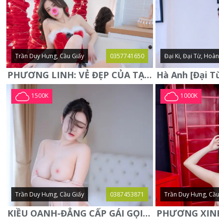
Trần Duy Hưng, Cầu Giấy
0357741650
Đại Ki, Đại Từ, Hoà
PHƯƠNG LINH: VẺ ĐẸP CỦA TẠO HÓA, XINH ĐẸP, SEXY, QUYỄN RŨ
1500K
1000K
Trần Duy Hưng, Cầu Giấy
0387453871
Trần Duy Hưng, Cầu
KIỀU OANH-ĐẲNG CẤP GÁI GỌI XINH SANG-NGOAN NGOÃN