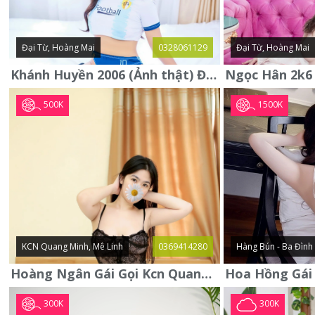
Đại Từ, Hoàng Mai
0328061129
Đại Từ, Hoàng Mai
Khánh Huyền 2006 (Ảnh thật) Đại từ - Hoàng Mai
500K
1500K
KCN Quang Minh, Mê Linh
0369414280
Hàng Bún - Ba Đình
Hoàng Ngân Gái Gọi Kcn Quang Minh - Mê Linh . Hàng Vip Lần Đầu
300K
300K