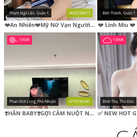
Phạm Ngũ Lão, Quận 1
0832236617
Bến Thành, Quận 1
❤️An Nhiên❤️Mỹ Nữ Vạn Người Mê,Da Trắng, Mặt Xynh, Đẹp Từng
1000K
1000K
Phan Xích Long, Phú Nhuận
0776795491
Bình Thọ, Thủ Đức
❣️HÂN BABY❣️GỢI CẢM NUỘT NÀ DÁNG SON XINH XINH QUYẾN RŨ