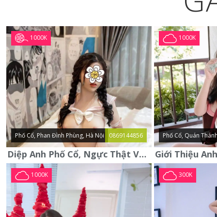
G
1000K
1000K
Phố Cổ, Phan Đình Phùng, Hà Nội
0869144856
Phố Cổ, Quán Thánh
Diệp Anh Phố Cổ, Ngực Thật Vú To Thơm Tho Quyến Rũ
1000K
300K