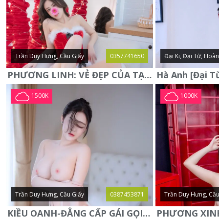
Trần Duy Hưng, Cầu Giấy
0357741650
Đại Ki, Đại Từ, Hoà
PHƯƠNG LINH: VẺ ĐẸP CỦA TẠO HÓA, XINH ĐẸP, SEXY, QUYỄN RŨ
1500K
1000K
Trần Duy Hưng, Cầu Giấy
0387453871
Trần Duy Hưng, Cầu
KIỀU OANH-ĐẲNG CẤP GÁI GỌI XINH SANG-NGOAN NGOÃN