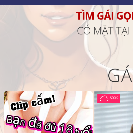
TÌM GÁI GỌ
CÓ MẶT TẠI
GÁ
600K