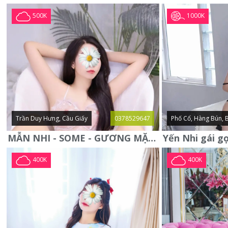
1000K
500K
Trần Duy Hưng, Cầu Giấy
0378529647
Phố Cổ, Hàng Bún, 
MẪN NHI - SOME - GƯƠNG MẶT XINH XẮN -CỰC CHIỀU KHÁCH
400K
400K