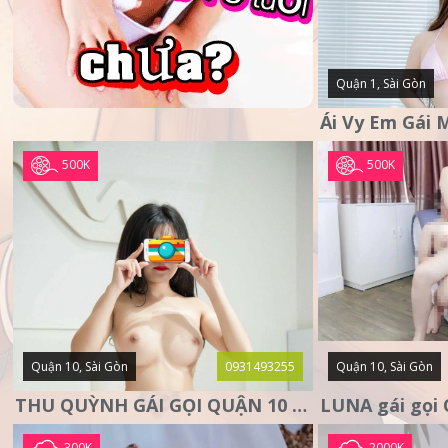
Quận 1, Sài Gòn
500K
500K
Quận 10, Sài Gòn
0931493255
Quận 10, Sài Gòn
THU QUỲNH GÁI GỌI QUẬN 10 – MẶT XINH DA TRẮNG – SANG
300K
2000K