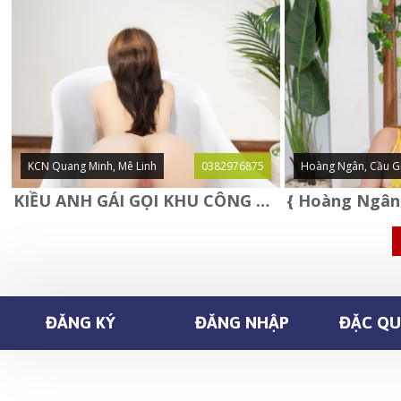
KCN Quang Minh, Mê Linh
0382976875
Hoàng Ngân, Cầu G
KIỀU ANH GÁI GỌI KHU CÔNG NGHIỆP QUANG MINH - MÊ LINH
ĐĂNG KÝ
ĐĂNG NHẬP
ĐẶC QUY