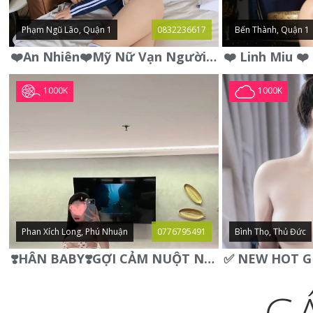
Phạm Ngũ Lão, Quận 1
0832236617
Bến Thành, Quận 1
❤️An Nhiên❤️Mỹ Nữ Vạn Người Mê,Da Trắng, Mặt Xynh, Đẹp Từng
1000K
1000K
Phan Xích Long, Phú Nhuận
0776795491
Bình Thọ, Thủ Đức
❣️HÂN BABY❣️GỢI CẢM NUỘT NÀ DÁNG SON XINH XINH QUYẾN RŨ