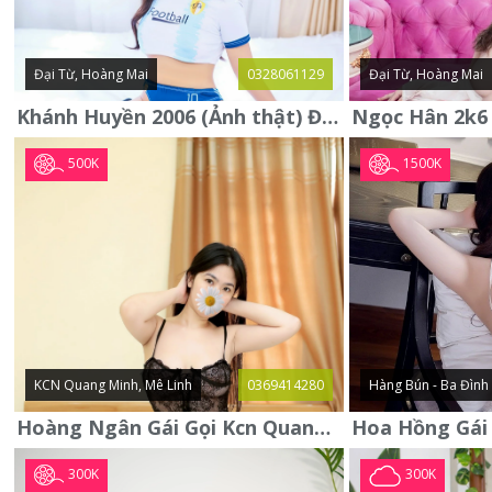
Đại Từ, Hoàng Mai
0328061129
Đại Từ, Hoàng Mai
Khánh Huyền 2006 (Ảnh thật) Đại từ - Hoàng Mai
500K
1500K
KCN Quang Minh, Mê Linh
0369414280
Hàng Bún - Ba Đình
Hoàng Ngân Gái Gọi Kcn Quang Minh - Mê Linh . Hàng Vip Lần Đầu
300K
300K