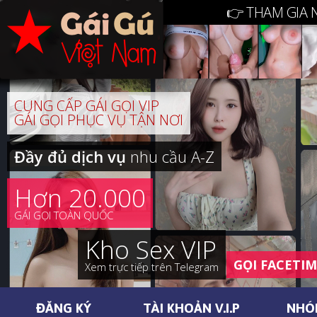
👉 THAM GIA 
CUNG CẤP GÁI GỌI VIP
GÁI GỌI PHỤC VỤ TẬN NƠI
Đầy đủ dịch vụ
nhu cầu A-Z
Hơn 20.000
GÁI GỌI TOÀN QUỐC
Kho Sex VIP
GỌI FACETI
Xem trực tiếp trên Telegram
ĐĂNG KÝ
TÀI KHOẢN V.I.P
NHÓ