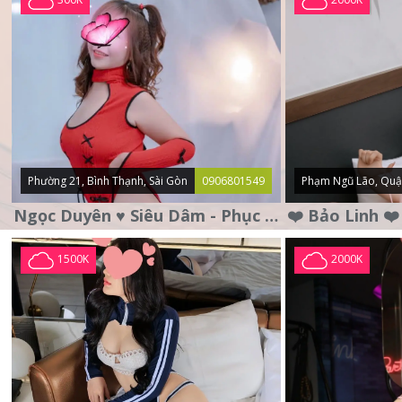
Phường 21, Bình Thạnh, Sài Gòn
0906801549
Phạm Ngũ Lão, Quậ
Ngọc Duyên ♥️ Siêu Dâm - Phục Vụ Tận Tình - Chu Đáo
1500K
2000K