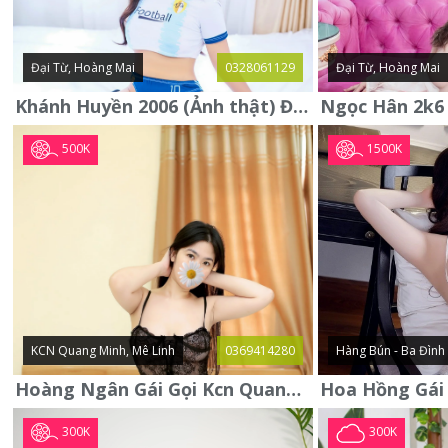
Đại Từ, Hoàng Mai
0328061129
Đại Từ, Hoàng Mai
Khánh Huyền 2006 (Ảnh thật) Đại từ - Hoàng Mai
500K
1500K
KCN Quang Minh, Mê Linh
0369414280
Hàng Bún - Ba Đình
Hoàng Ngân Gái Gọi Kcn Quang Minh - Mê Linh . Hàng Vip Lần Đầu
300K
300K