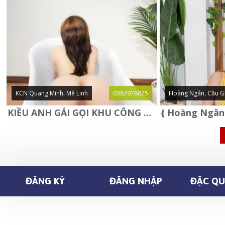
KCN Quang Minh, Mê Linh
0382976875
Hoàng Ngân, Cầu G
KIỀU ANH GÁI GỌI KHU CÔNG NGHIỆP QUANG MINH - MÊ LINH
ĐĂNG KÝ
ĐĂNG NHẬP
ĐẶC QUY