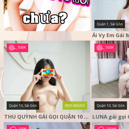
Quận 1, Sài Gòn
500K
500K
Quận 10, Sài Gòn
0931493255
Quận 10, Sài Gòn
THU QUỲNH GÁI GỌI QUẬN 10 – MẶT XINH DA TRẮNG – SANG
300K
2000K