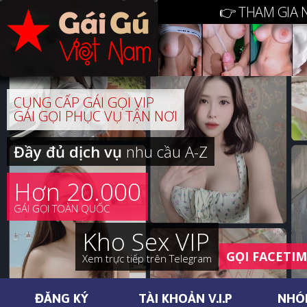
👉 THAM GIA 
CUNG CẤP GÁI GỌI VIP
GÁI GỌI PHỤC VỤ TẬN NƠI
Đầy đủ dịch vụ
nhu cầu A-Z
Hơn 20.000
GÁI GỌI TOÀN QUỐC
Kho Sex VIP
GỌI FACETI
Xem trực tiếp trên Telegram
ĐĂNG KÝ
TÀI KHOẢN V.I.P
NHÓ