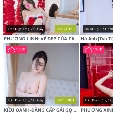
Trần Duy Hưng, Cầu Giấy
0357741650
Đại Ki, Đại Từ, Hoà
PHƯƠNG LINH: VẺ ĐẸP CỦA TẠO HÓA, XINH ĐẸP, SEXY, QUYỄN RŨ
1500K
1000K
Trần Duy Hưng, Cầu Giấy
0387453871
Trần Duy Hưng, Cầu
KIỀU OANH-ĐẲNG CẤP GÁI GỌI XINH SANG-NGOAN NGOÃN