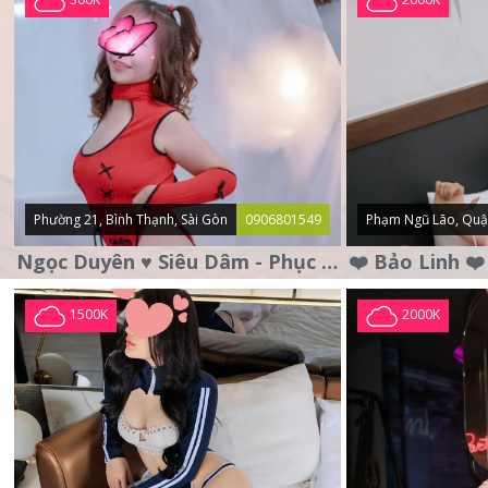
Phường 21, Bình Thạnh, Sài Gòn
0906801549
Phạm Ngũ Lão, Quậ
Ngọc Duyên ♥️ Siêu Dâm - Phục Vụ Tận Tình - Chu Đáo
1500K
2000K