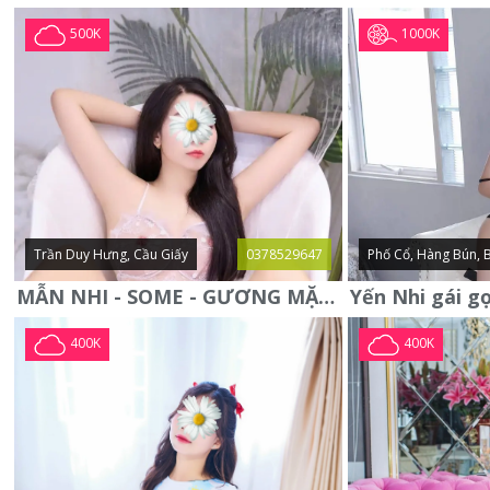
1000K
500K
Trần Duy Hưng, Cầu Giấy
0378529647
Phố Cổ, Hàng Bún, 
MẪN NHI - SOME - GƯƠNG MẶT XINH XẮN -CỰC CHIỀU KHÁCH
400K
400K