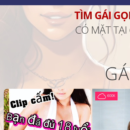
TÌM GÁI GỌ
CÓ MẶT TẠI
GÁ
600K