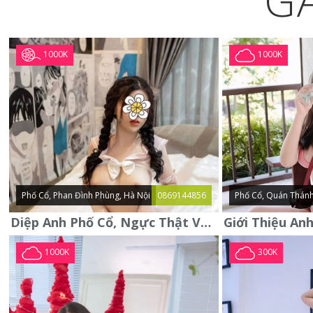
G
1000K
1000K
Phố Cổ, Phan Đình Phùng, Hà Nội
0869144856
Phố Cổ, Quán Thánh
Diệp Anh Phố Cổ, Ngực Thật Vú To Thơm Tho Quyến Rũ
1000K
300K