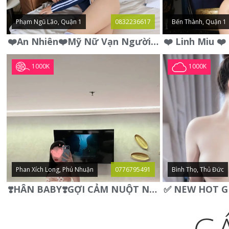
Phạm Ngũ Lão, Quận 1
0832236617
Bến Thành, Quận 1
❤️An Nhiên❤️Mỹ Nữ Vạn Người Mê,Da Trắng, Mặt Xynh, Đẹp Từng
1000K
1000K
Phan Xích Long, Phú Nhuận
0776795491
Bình Thọ, Thủ Đức
❣️HÂN BABY❣️GỢI CẢM NUỘT NÀ DÁNG SON XINH XINH QUYẾN RŨ