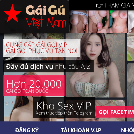
👉 THAM GIA 
CUNG CẤP GÁI GỌI VIP
GÁI GỌI PHỤC VỤ TẬN NƠI
Đầy đủ dịch vụ
nhu cầu A-Z
Hơn 20.000
GÁI GỌI TOÀN QUỐC
Kho Sex VIP
GỌI FACETI
Xem trực tiếp trên Telegram
ĐĂNG KÝ
TÀI KHOẢN V.I.P
NHÓ