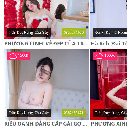
Trần Duy Hưng, Cầu Giấy
0357741650
Đại Ki, Đại Từ, Hoà
PHƯƠNG LINH: VẺ ĐẸP CỦA TẠO HÓA, XINH ĐẸP, SEXY, QUYỄN RŨ
1500K
1000K
Trần Duy Hưng, Cầu Giấy
0387453871
Trần Duy Hưng, Cầu
KIỀU OANH-ĐẲNG CẤP GÁI GỌI XINH SANG-NGOAN NGOÃN