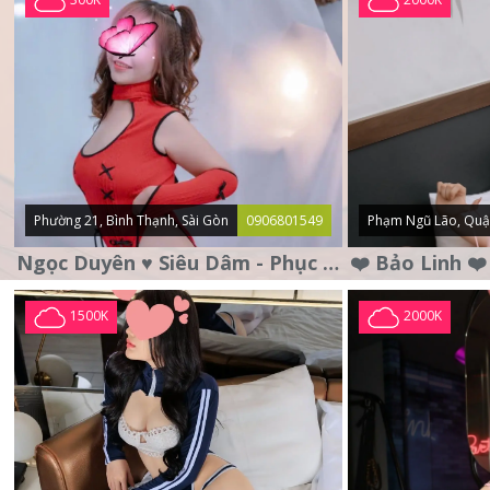
Phường 21, Bình Thạnh, Sài Gòn
0906801549
Phạm Ngũ Lão, Quậ
Ngọc Duyên ♥️ Siêu Dâm - Phục Vụ Tận Tình - Chu Đáo
1500K
2000K