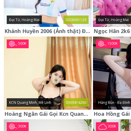
Đại Từ, Hoàng Mai
0328061129
Đại Từ, Hoàng Mai
Khánh Huyền 2006 (Ảnh thật) Đại từ - Hoàng Mai
500K
1500K
KCN Quang Minh, Mê Linh
0369414280
Hàng Bún - Ba Đình
Hoàng Ngân Gái Gọi Kcn Quang Minh - Mê Linh . Hàng Vip Lần Đầu
300K
300K