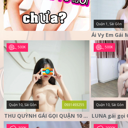
Quận 1, Sài Gòn
500K
500K
Quận 10, Sài Gòn
0931493255
Quận 10, Sài Gòn
THU QUỲNH GÁI GỌI QUẬN 10 – MẶT XINH DA TRẮNG – SANG
300K
2000K