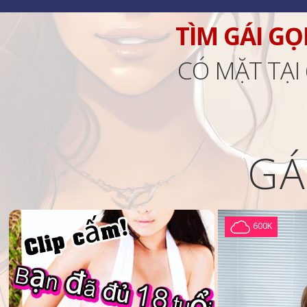
TÌM GÁI GỌ
CÓ MẶT TẠI
GÁ
600K