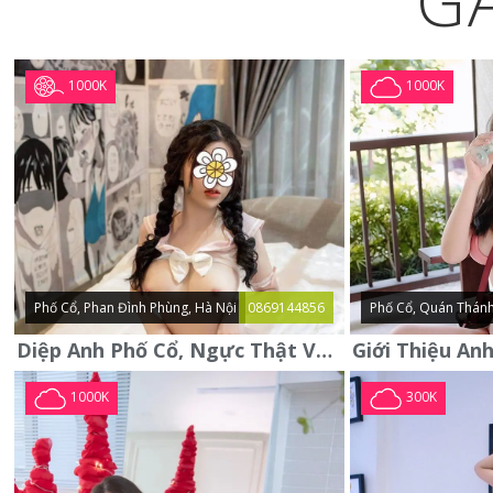
G
1000K
1000K
Phố Cổ, Phan Đình Phùng, Hà Nội
0869144856
Phố Cổ, Quán Thánh
Diệp Anh Phố Cổ, Ngực Thật Vú To Thơm Tho Quyến Rũ
1000K
300K