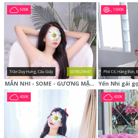
1000K
500K
Trần Duy Hưng, Cầu Giấy
0378529647
Phố Cổ, Hàng Bún, 
MẪN NHI - SOME - GƯƠNG MẶT XINH XẮN -CỰC CHIỀU KHÁCH
400K
400K