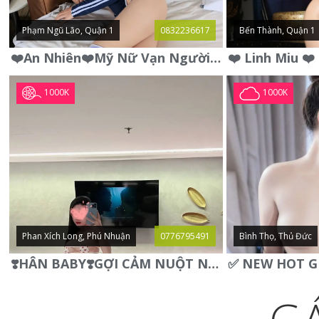
Phạm Ngũ Lão, Quận 1
0832236617
Bến Thành, Quận 1
❤️An Nhiên❤️Mỹ Nữ Vạn Người Mê,Da Trắng, Mặt Xynh, Đẹp Từng
1000K
1000K
Phan Xích Long, Phú Nhuận
0776795491
Bình Thọ, Thủ Đức
❣️HÂN BABY❣️GỢI CẢM NUỘT NÀ DÁNG SON XINH XINH QUYẾN RŨ