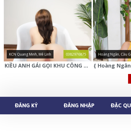
KCN Quang Minh, Mê Linh
0382976875
Hoàng Ngân, Cầu G
KIỀU ANH GÁI GỌI KHU CÔNG NGHIỆP QUANG MINH - MÊ LINH
ĐĂNG KÝ
ĐĂNG NHẬP
ĐẶC QUY