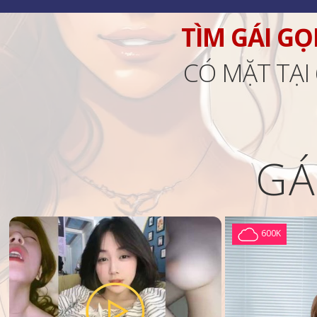
TÌM GÁI GỌ
CÓ MẶT TẠI
GÁ
600K