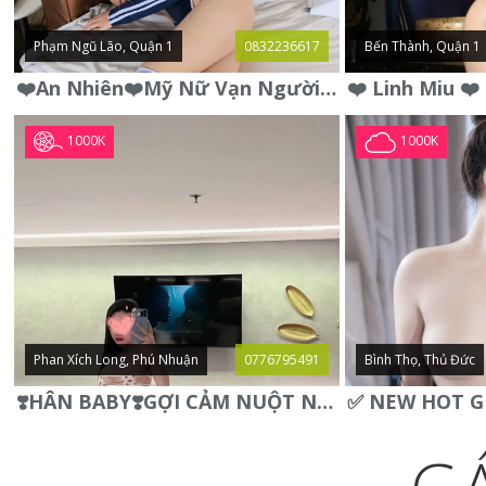
Phạm Ngũ Lão, Quận 1
0832236617
Bến Thành, Quận 1
❤️An Nhiên❤️Mỹ Nữ Vạn Người Mê,Da Trắng, Mặt Xynh, Đẹp Từng
1000K
1000K
Phan Xích Long, Phú Nhuận
0776795491
Bình Thọ, Thủ Đức
❣️HÂN BABY❣️GỢI CẢM NUỘT NÀ DÁNG SON XINH XINH QUYẾN RŨ