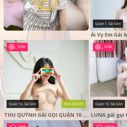
Quận 1, Sài Gòn
500K
500K
Quận 10, Sài Gòn
0931493255
Quận 10, Sài Gòn
THU QUỲNH GÁI GỌI QUẬN 10 – MẶT XINH DA TRẮNG – SANG
300K
2000K