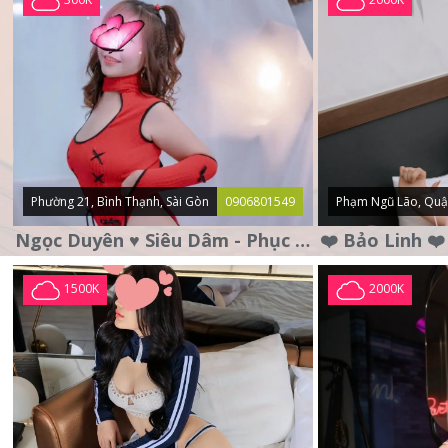
Phường 21, Bình Thạnh, Sài Gòn
0906801549
Phạm Ngũ Lão, Quậ
Ngọc Duyên ♥️ Siêu Dâm - Phục Vụ Tận Tình - Chu Đáo
1500K
2000K