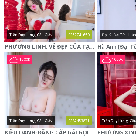
Trần Duy Hưng, Cầu Giấy
0357741650
Đại Ki, Đại Từ, Hoà
PHƯƠNG LINH: VẺ ĐẸP CỦA TẠO HÓA, XINH ĐẸP, SEXY, QUYỄN RŨ
1500K
1000K
Trần Duy Hưng, Cầu Giấy
0387453871
Trần Duy Hưng, Cầu
KIỀU OANH-ĐẲNG CẤP GÁI GỌI XINH SANG-NGOAN NGOÃN