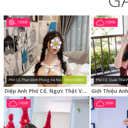
G
1000K
1000K
Phố Cổ, Phan Đình Phùng, Hà Nội
0869144856
Phố Cổ, Quán Thánh
Diệp Anh Phố Cổ, Ngực Thật Vú To Thơm Tho Quyến Rũ
1000K
300K