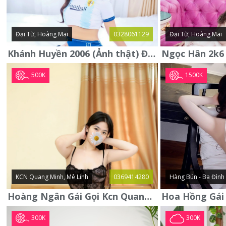
Đại Từ, Hoàng Mai
0328061129
Đại Từ, Hoàng Mai
Khánh Huyền 2006 (Ảnh thật) Đại từ - Hoàng Mai
500K
1500K
KCN Quang Minh, Mê Linh
0369414280
Hàng Bún - Ba Đình
Hoàng Ngân Gái Gọi Kcn Quang Minh - Mê Linh . Hàng Vip Lần Đầu
300K
300K