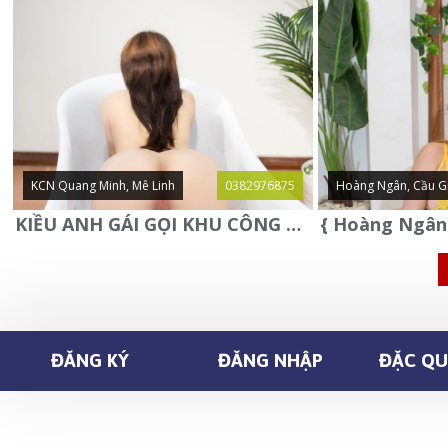
KCN Quang Minh, Mê Linh
0382976875
Hoàng Ngân, Cầu G
KIỀU ANH GÁI GỌI KHU CÔNG NGHIỆP QUANG MINH - MÊ LINH
ĐĂNG KÝ
ĐĂNG NHẬP
ĐẶC QUY