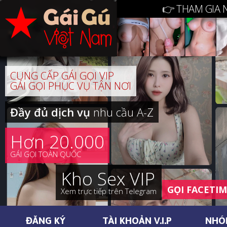
👉 THAM GIA 
CUNG CẤP GÁI GỌI VIP
GÁI GỌI PHỤC VỤ TẬN NƠI
Đầy đủ dịch vụ
nhu cầu A-Z
Hơn 20.000
GÁI GỌI TOÀN QUỐC
Kho Sex VIP
GỌI FACETI
Xem trực tiếp trên Telegram
ĐĂNG KÝ
TÀI KHOẢN V.I.P
NHÓ