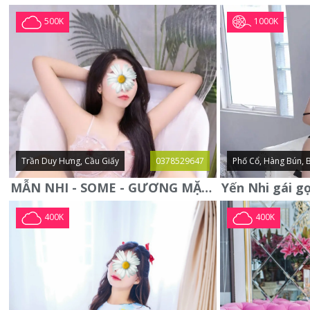
1000K
500K
Trần Duy Hưng, Cầu Giấy
0378529647
Phố Cổ, Hàng Bún, 
MẪN NHI - SOME - GƯƠNG MẶT XINH XẮN -CỰC CHIỀU KHÁCH
400K
400K