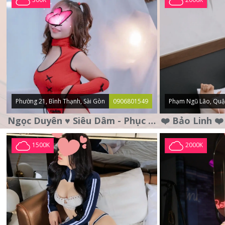
Phường 21, Bình Thạnh, Sài Gòn
0906801549
Phạm Ngũ Lão, Quậ
Ngọc Duyên ♥️ Siêu Dâm - Phục Vụ Tận Tình - Chu Đáo
1500K
2000K