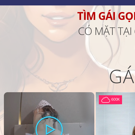
TÌM GÁI GỌ
CÓ MẶT TẠI
GÁ
600K