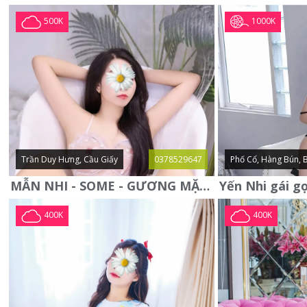
1000K
500K
Trần Duy Hưng, Cầu Giấy
0378529647
Phố Cổ, Hàng Bún, 
MẪN NHI - SOME - GƯƠNG MẶT XINH XẮN -CỰC CHIỀU KHÁCH
400K
400K