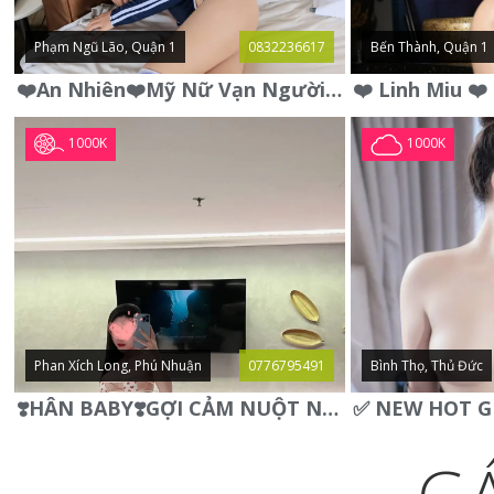
Phạm Ngũ Lão, Quận 1
0832236617
Bến Thành, Quận 1
❤️An Nhiên❤️Mỹ Nữ Vạn Người Mê,Da Trắng, Mặt Xynh, Đẹp Từng
1000K
1000K
Phan Xích Long, Phú Nhuận
0776795491
Bình Thọ, Thủ Đức
❣️HÂN BABY❣️GỢI CẢM NUỘT NÀ DÁNG SON XINH XINH QUYẾN RŨ