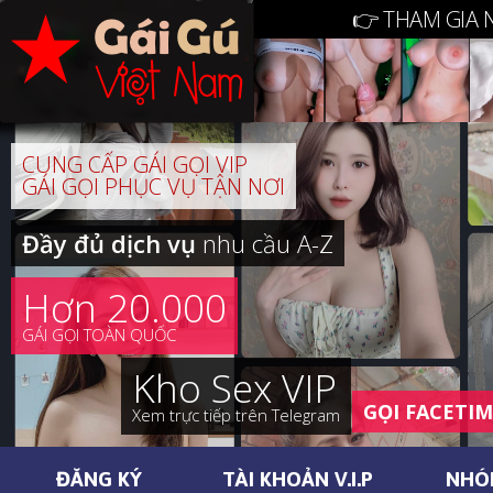
👉 THAM GIA 
CUNG CẤP GÁI GỌI VIP
GÁI GỌI PHỤC VỤ TẬN NƠI
Đầy đủ dịch vụ
nhu cầu A-Z
Hơn 20.000
GÁI GỌI TOÀN QUỐC
Kho Sex VIP
GỌI FACETI
Xem trực tiếp trên Telegram
ĐĂNG KÝ
TÀI KHOẢN V.I.P
NHÓ