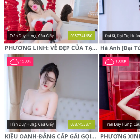
Trần Duy Hưng, Cầu Giấy
0357741650
Đại Ki, Đại Từ, Hoà
PHƯƠNG LINH: VẺ ĐẸP CỦA TẠO HÓA, XINH ĐẸP, SEXY, QUYỄN RŨ
1500K
1000K
Trần Duy Hưng, Cầu Giấy
0387453871
Trần Duy Hưng, Cầu
KIỀU OANH-ĐẲNG CẤP GÁI GỌI XINH SANG-NGOAN NGOÃN