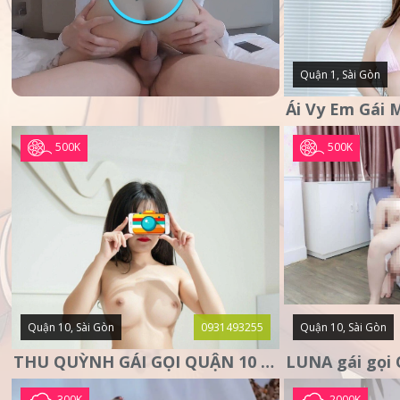
Quận 1, Sài Gòn
500K
500K
Quận 10, Sài Gòn
0931493255
Quận 10, Sài Gòn
THU QUỲNH GÁI GỌI QUẬN 10 – MẶT XINH DA TRẮNG – SANG
300K
2000K