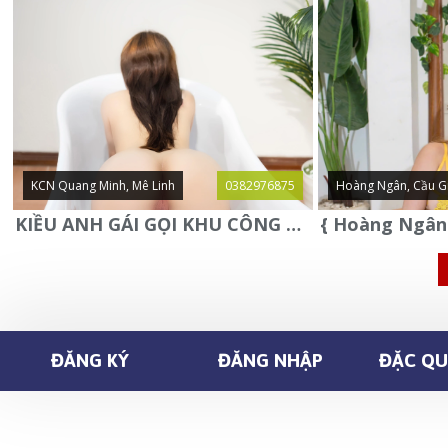
KCN Quang Minh, Mê Linh
0382976875
Hoàng Ngân, Cầu G
KIỀU ANH GÁI GỌI KHU CÔNG NGHIỆP QUANG MINH - MÊ LINH
ĐĂNG KÝ
ĐĂNG NHẬP
ĐẶC QUY