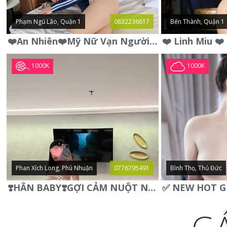
Phạm Ngũ Lão, Quận 1
0832236617
Bến Thành, Quận 1
❤️An Nhiên❤️Mỹ Nữ Vạn Người Mê,Da Trắng, Mặt Xynh, Đẹp Từng
1000K
1000K
Phan Xích Long, Phú Nhuận
0776795491
Bình Thọ, Thủ Đức
❣️HÂN BABY❣️GỢI CẢM NUỘT NÀ DÁNG SON XINH XINH QUYẾN RŨ