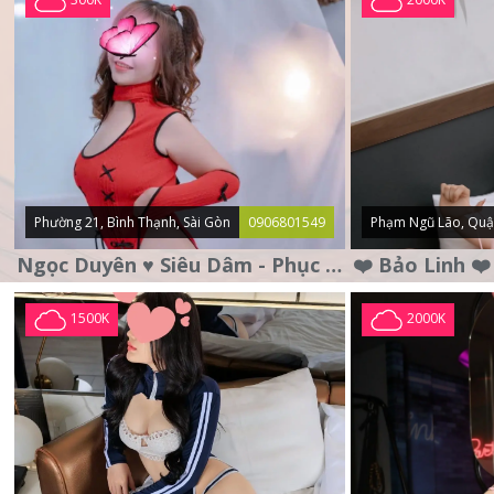
Phường 21, Bình Thạnh, Sài Gòn
0906801549
Phạm Ngũ Lão, Quậ
Ngọc Duyên ♥️ Siêu Dâm - Phục Vụ Tận Tình - Chu Đáo
1500K
2000K