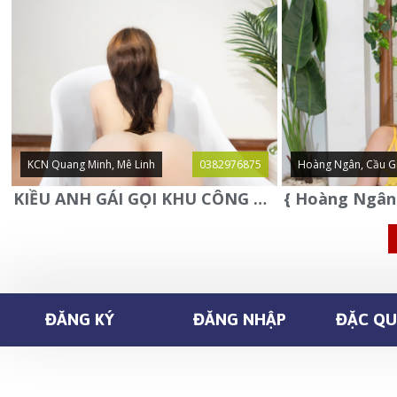
KCN Quang Minh, Mê Linh
0382976875
Hoàng Ngân, Cầu G
KIỀU ANH GÁI GỌI KHU CÔNG NGHIỆP QUANG MINH - MÊ LINH
ĐĂNG KÝ
ĐĂNG NHẬP
ĐẶC QUY