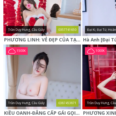
Trần Duy Hưng, Cầu Giấy
0357741650
Đại Ki, Đại Từ, Hoà
PHƯƠNG LINH: VẺ ĐẸP CỦA TẠO HÓA, XINH ĐẸP, SEXY, QUYỄN RŨ
1500K
1000K
Trần Duy Hưng, Cầu Giấy
0387453871
Trần Duy Hưng, Cầu
KIỀU OANH-ĐẲNG CẤP GÁI GỌI XINH SANG-NGOAN NGOÃN