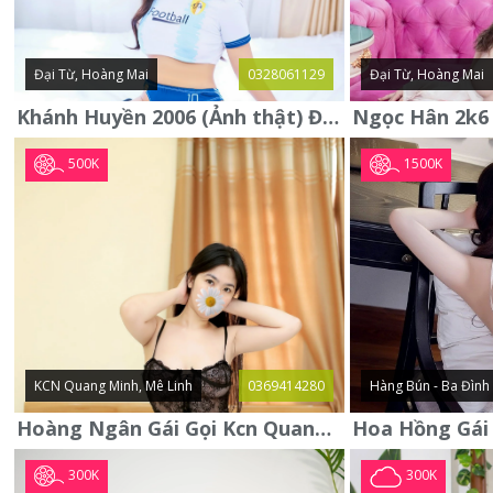
Đại Từ, Hoàng Mai
0328061129
Đại Từ, Hoàng Mai
Khánh Huyền 2006 (Ảnh thật) Đại từ - Hoàng Mai
500K
1500K
KCN Quang Minh, Mê Linh
0369414280
Hàng Bún - Ba Đình
Hoàng Ngân Gái Gọi Kcn Quang Minh - Mê Linh . Hàng Vip Lần Đầu
300K
300K