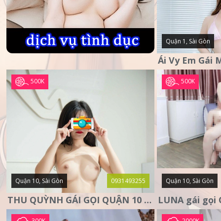
Quận 1, Sài Gòn
500K
500K
Quận 10, Sài Gòn
0931493255
Quận 10, Sài Gòn
THU QUỲNH GÁI GỌI QUẬN 10 – MẶT XINH DA TRẮNG – SANG
300K
2000K