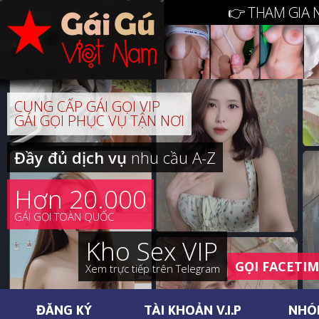
👉 THAM GIA 
CUNG CẤP GÁI GỌI VIP
GÁI GỌI PHỤC VỤ TẬN NƠI
Đầy đủ dịch vụ
nhu cầu A-Z
Hơn 20.000
GÁI GỌI TOÀN QUỐC
Kho Sex VIP
GỌI FACETI
Xem trực tiếp trên Telegram
ĐĂNG KÝ
TÀI KHOẢN V.I.P
NHÓ