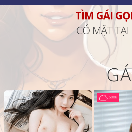
TÌM GÁI GỌ
CÓ MẶT TẠI
GÁ
600K