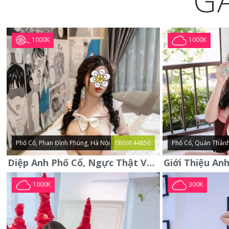
G
1000K
1000K
Phố Cổ, Phan Đình Phùng, Hà Nội
0869144856
Phố Cổ, Quán Thánh
Diệp Anh Phố Cổ, Ngực Thật Vú To Thơm Tho Quyến Rũ
1000K
300K