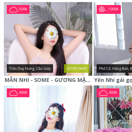
1000K
500K
Trần Duy Hưng, Cầu Giấy
0378529647
Phố Cổ, Hàng Bún, 
MẪN NHI - SOME - GƯƠNG MẶT XINH XẮN -CỰC CHIỀU KHÁCH
400K
400K