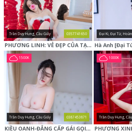
Trần Duy Hưng, Cầu Giấy
0357741650
Đại Ki, Đại Từ, Hoà
PHƯƠNG LINH: VẺ ĐẸP CỦA TẠO HÓA, XINH ĐẸP, SEXY, QUYỄN RŨ
1500K
1000K
Trần Duy Hưng, Cầu Giấy
0387453871
Trần Duy Hưng, Cầu
KIỀU OANH-ĐẲNG CẤP GÁI GỌI XINH SANG-NGOAN NGOÃN