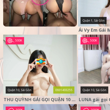
Quận 1, Sài Gòn
500K
500K
Quận 10, Sài Gòn
0931493255
Quận 10, Sài Gòn
THU QUỲNH GÁI GỌI QUẬN 10 – MẶT XINH DA TRẮNG – SANG
300K
2000K