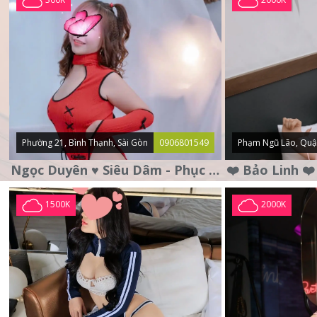
Phường 21, Bình Thạnh, Sài Gòn
0906801549
Phạm Ngũ Lão, Quậ
Ngọc Duyên ♥️ Siêu Dâm - Phục Vụ Tận Tình - Chu Đáo
1500K
2000K