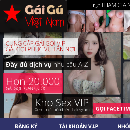
👉 THAM GIA 
CUNG CẤP GÁI GỌI VIP
GÁI GỌI PHỤC VỤ TẬN NƠI
Đầy đủ dịch vụ
nhu cầu A-Z
Hơn 20.000
GÁI GỌI TOÀN QUỐC
Kho Sex VIP
GỌI FACETI
Xem trực tiếp trên Telegram
ĐĂNG KÝ
TÀI KHOẢN V.I.P
NHÓ