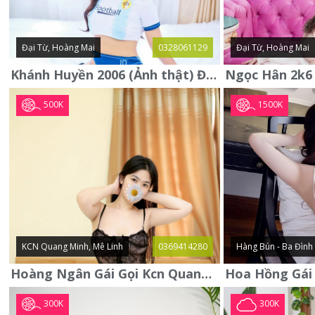
Đại Từ, Hoàng Mai
0328061129
Đại Từ, Hoàng Mai
Khánh Huyền 2006 (Ảnh thật) Đại từ - Hoàng Mai
500K
1500K
KCN Quang Minh, Mê Linh
0369414280
Hàng Bún - Ba Đình
Hoàng Ngân Gái Gọi Kcn Quang Minh - Mê Linh . Hàng Vip Lần Đầu
300K
300K