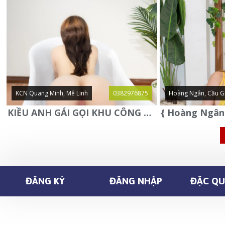
KCN Quang Minh, Mê Linh
0382976875
Hoàng Ngân, Cầu G
KIỀU ANH GÁI GỌI KHU CÔNG NGHIỆP QUANG MINH - MÊ LINH
ĐĂNG KÝ
ĐĂNG NHẬP
ĐẶC QUY