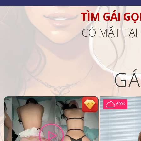
TÌM GÁI GỌ
CÓ MẶT TẠI
GÁ
600K