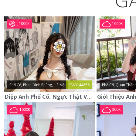
G
1000K
1000K
Phố Cổ, Phan Đình Phùng, Hà Nội
0869144856
Phố Cổ, Quán Thánh
Diệp Anh Phố Cổ, Ngực Thật Vú To Thơm Tho Quyến Rũ
1000K
300K