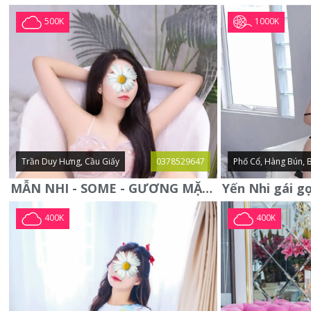
1000K
500K
Trần Duy Hưng, Cầu Giấy
0378529647
Phố Cổ, Hàng Bún, 
MẪN NHI - SOME - GƯƠNG MẶT XINH XẮN -CỰC CHIỀU KHÁCH
400K
400K