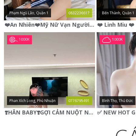
Phạm Ngũ Lão, Quận 1
0832236617
Bến Thành, Quận 1
❤️An Nhiên❤️Mỹ Nữ Vạn Người Mê,Da Trắng, Mặt Xynh, Đẹp Từng
1000K
1000K
Phan Xích Long, Phú Nhuận
0776795491
Bình Thọ, Thủ Đức
❣️HÂN BABY❣️GỢI CẢM NUỘT NÀ DÁNG SON XINH XINH QUYẾN RŨ