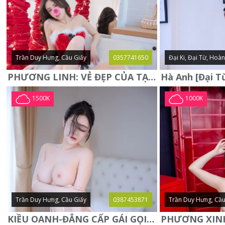
Trần Duy Hưng, Cầu Giấy
0357741650
Đại Ki, Đại Từ, Hoà
PHƯƠNG LINH: VẺ ĐẸP CỦA TẠO HÓA, XINH ĐẸP, SEXY, QUYỄN RŨ
1500K
1000K
Trần Duy Hưng, Cầu Giấy
0387453871
Trần Duy Hưng, Cầu
KIỀU OANH-ĐẲNG CẤP GÁI GỌI XINH SANG-NGOAN NGOÃN