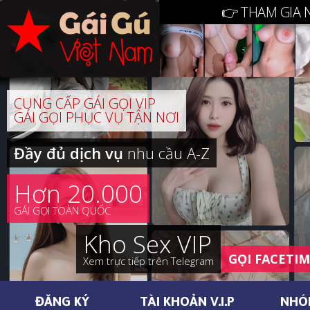
👉 THAM GIA 
CUNG CẤP GÁI GỌI VIP
GÁI GỌI PHỤC VỤ TẬN NƠI
Đầy đủ dịch vụ
nhu cầu A-Z
Hơn 20.000
GÁI GỌI TOÀN QUỐC
Kho Sex VIP
GỌI FACETI
Xem trực tiếp trên Telegram
ĐĂNG KÝ
TÀI KHOẢN V.I.P
NHÓ