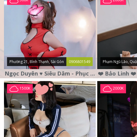
Phường 21, Bình Thạnh, Sài Gòn
0906801549
Phạm Ngũ Lão, Quậ
Ngọc Duyên ♥️ Siêu Dâm - Phục Vụ Tận Tình - Chu Đáo
1500K
2000K