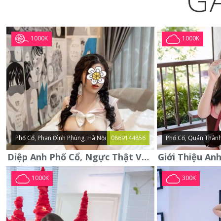
G
1000K
1000K
Phố Cổ, Phan Đình Phùng, Hà Nội
0869144856
Phố Cổ, Quán Thánh
Diệp Anh Phố Cổ, Ngực Thật Vú To Thơm Tho Quyến Rũ
1000K
300K