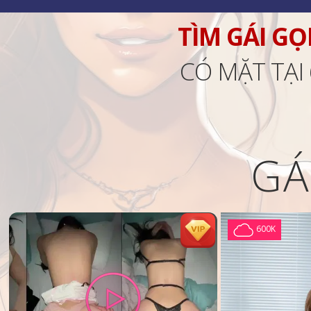
TÌM GÁI GỌ
CÓ MẶT TẠI
GÁ
600K