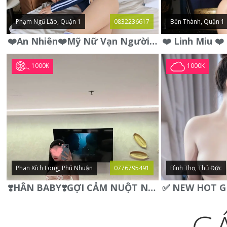
Phạm Ngũ Lão, Quận 1
0832236617
Bến Thành, Quận 1
❤️An Nhiên❤️Mỹ Nữ Vạn Người Mê,Da Trắng, Mặt Xynh, Đẹp Từng
1000K
1000K
Phan Xích Long, Phú Nhuận
0776795491
Bình Thọ, Thủ Đức
❣️HÂN BABY❣️GỢI CẢM NUỘT NÀ DÁNG SON XINH XINH QUYẾN RŨ