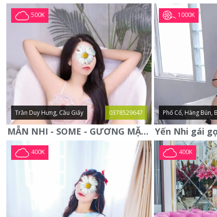
1000K
500K
Trần Duy Hưng, Cầu Giấy
0378529647
Phố Cổ, Hàng Bún, 
MẪN NHI - SOME - GƯƠNG MẶT XINH XẮN -CỰC CHIỀU KHÁCH
400K
400K