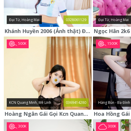
Đại Từ, Hoàng Mai
0328061129
Đại Từ, Hoàng Mai
Khánh Huyền 2006 (Ảnh thật) Đại từ - Hoàng Mai
500K
1500K
KCN Quang Minh, Mê Linh
0369414280
Hàng Bún - Ba Đình
Hoàng Ngân Gái Gọi Kcn Quang Minh - Mê Linh . Hàng Vip Lần Đầu
300K
300K