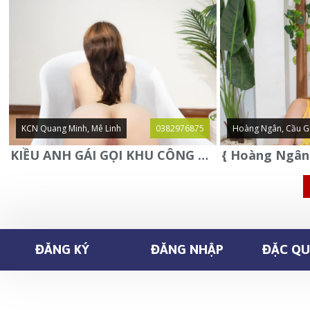
KCN Quang Minh, Mê Linh
0382976875
Hoàng Ngân, Cầu G
KIỀU ANH GÁI GỌI KHU CÔNG NGHIỆP QUANG MINH - MÊ LINH
ĐĂNG KÝ
ĐĂNG NHẬP
ĐẶC QUY