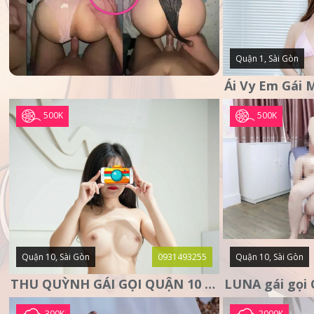
Quận 1, Sài Gòn
500K
500K
Quận 10, Sài Gòn
0931493255
Quận 10, Sài Gòn
THU QUỲNH GÁI GỌI QUẬN 10 – MẶT XINH DA TRẮNG – SANG
300K
2000K