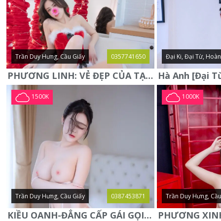
Trần Duy Hưng, Cầu Giấy
0357741650
Đại Ki, Đại Từ, Hoà
PHƯƠNG LINH: VẺ ĐẸP CỦA TẠO HÓA, XINH ĐẸP, SEXY, QUYỄN RŨ
1500K
1000K
Trần Duy Hưng, Cầu Giấy
0387453871
Trần Duy Hưng, Cầu
KIỀU OANH-ĐẲNG CẤP GÁI GỌI XINH SANG-NGOAN NGOÃN