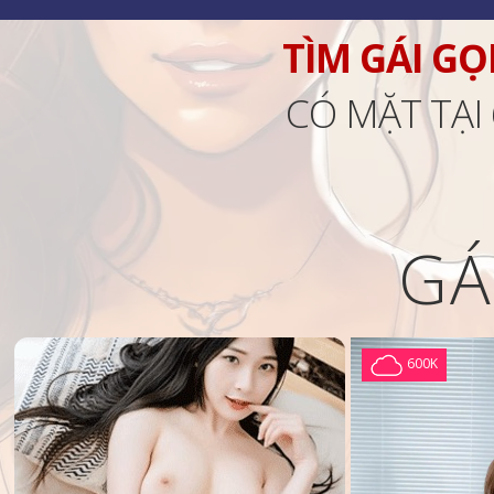
TÌM GÁI GỌ
CÓ MẶT TẠI
GÁ
600K