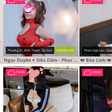
Phường 21, Bình Thạnh, Sài Gòn
0906801549
Phạm Ngũ Lão, Quậ
Ngọc Duyên ♥️ Siêu Dâm - Phục Vụ Tận Tình - Chu Đáo
1500K
2000K