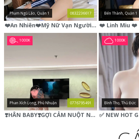
Phạm Ngũ Lão, Quận 1
0832236617
Bến Thành, Quận 1
❤️An Nhiên❤️Mỹ Nữ Vạn Người Mê,Da Trắng, Mặt Xynh, Đẹp Từng
1000K
1000K
Phan Xích Long, Phú Nhuận
0776795491
Bình Thọ, Thủ Đức
❣️HÂN BABY❣️GỢI CẢM NUỘT NÀ DÁNG SON XINH XINH QUYẾN RŨ