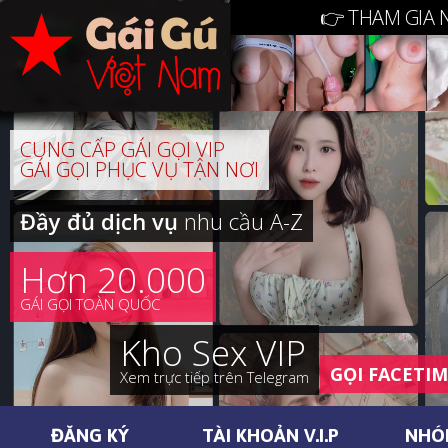
👉 THAM GIA 
CUNG CẤP GÁI GỌI VIP
GÁI GỌI PHỤC VỤ TẬN NƠI
Đầy đủ dịch vụ
nhu cầu A-Z
Hơn 20.000
GÁI GỌI TOÀN QUỐC
Kho Sex VIP
GỌI FACETI
Xem trực tiếp trên Telegram
ĐĂNG KÝ
TÀI KHOẢN V.I.P
NHÓ