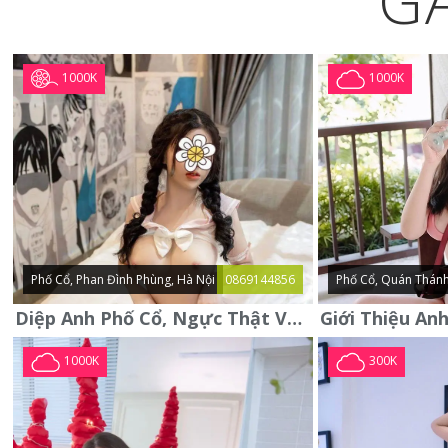
G
1000K
1000K
Phố Cổ, Phan Đình Phùng, Hà Nội
0869144856
Phố Cổ, Quán Thánh
Diệp Anh Phố Cổ, Ngực Thật Vú To Thơm Tho Quyến Rũ
1000K
300K