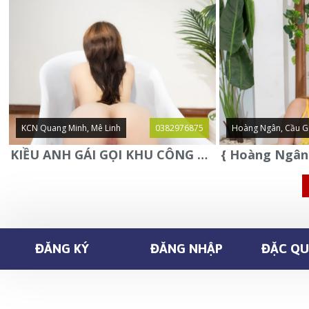
KCN Quang Minh, Mê Linh
0382976875
Hoàng Ngân, Cầu G
KIỀU ANH GÁI GỌI KHU CÔNG NGHIỆP QUANG MINH - MÊ LINH
ĐĂNG KÝ
ĐĂNG NHẬP
ĐẶC QUY