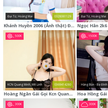
Đại Từ, Hoàng Mai
0328061129
Đại Từ, Hoàng Mai
Khánh Huyền 2006 (Ảnh thật) Đại từ - Hoàng Mai
500K
1500K
KCN Quang Minh, Mê Linh
0369414280
Hàng Bún - Ba Đình
Hoàng Ngân Gái Gọi Kcn Quang Minh - Mê Linh . Hàng Vip Lần Đầu
300K
300K