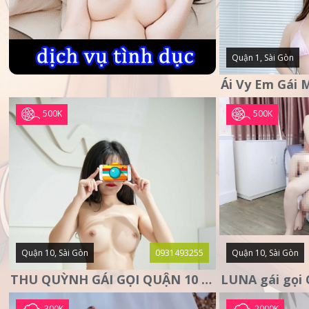
Quận 1, Sài Gòn
500K
500K
Quận 10, Sài Gòn
0931493255
Quận 10, Sài Gòn
THU QUỲNH GÁI GỌI QUẬN 10 – MẶT XINH DA TRẮNG – SANG
300K
2000K