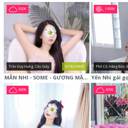
1000K
500K
Trần Duy Hưng, Cầu Giấy
0378529647
Phố Cổ, Hàng Bún, 
MẪN NHI - SOME - GƯƠNG MẶT XINH XẮN -CỰC CHIỀU KHÁCH
400K
400K