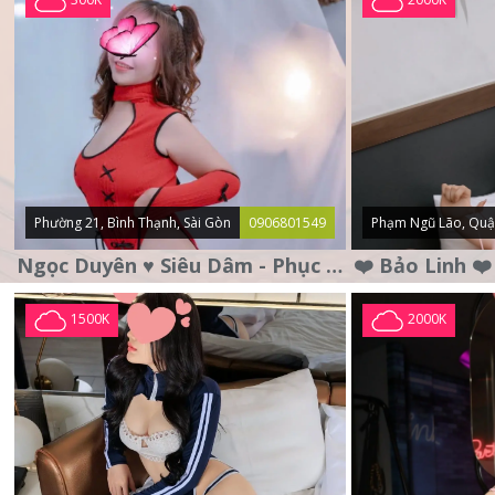
Phường 21, Bình Thạnh, Sài Gòn
0906801549
Phạm Ngũ Lão, Quậ
Ngọc Duyên ♥️ Siêu Dâm - Phục Vụ Tận Tình - Chu Đáo
1500K
2000K