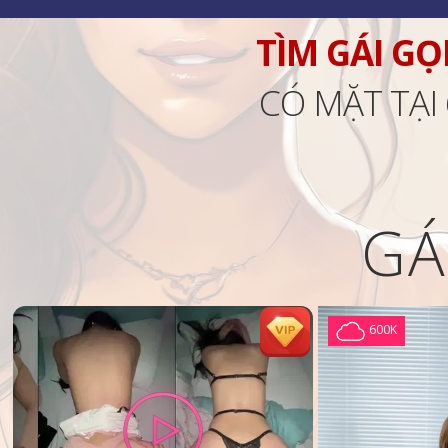
TÌM GÁI GỌ
CÓ MẶT TẠI
GÁ
600K