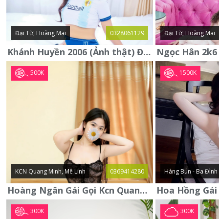
Đại Từ, Hoàng Mai
0328061129
Đại Từ, Hoàng Mai
Khánh Huyền 2006 (Ảnh thật) Đại từ - Hoàng Mai
500K
1500K
KCN Quang Minh, Mê Linh
0369414280
Hàng Bún - Ba Đình
Hoàng Ngân Gái Gọi Kcn Quang Minh - Mê Linh . Hàng Vip Lần Đầu
300K
300K