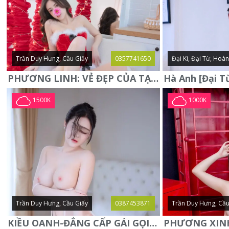
Trần Duy Hưng, Cầu Giấy
0357741650
Đại Ki, Đại Từ, Hoà
PHƯƠNG LINH: VẺ ĐẸP CỦA TẠO HÓA, XINH ĐẸP, SEXY, QUYỄN RŨ
1500K
1000K
Trần Duy Hưng, Cầu Giấy
0387453871
Trần Duy Hưng, Cầu
KIỀU OANH-ĐẲNG CẤP GÁI GỌI XINH SANG-NGOAN NGOÃN