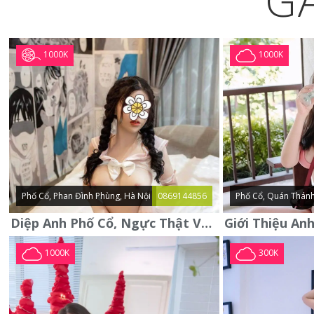
G
1000K
1000K
Phố Cổ, Phan Đình Phùng, Hà Nội
0869144856
Phố Cổ, Quán Thánh
Diệp Anh Phố Cổ, Ngực Thật Vú To Thơm Tho Quyến Rũ
1000K
300K