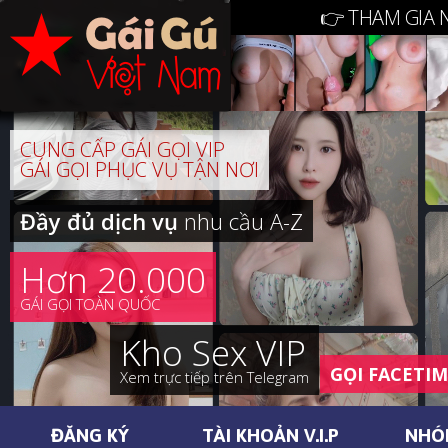
👉 THAM GIA 
CUNG CẤP GÁI GỌI VIP
GÁI GỌI PHỤC VỤ TẬN NƠI
Đầy đủ dịch vụ
nhu cầu A-Z
Hơn 20.000
GÁI GỌI TOÀN QUỐC
Kho Sex VIP
GỌI FACETI
Xem trực tiếp trên Telegram
ĐĂNG KÝ
TÀI KHOẢN V.I.P
NHÓ