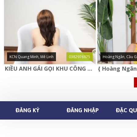
KCN Quang Minh, Mê Linh
0382976875
Hoàng Ngân, Cầu G
KIỀU ANH GÁI GỌI KHU CÔNG NGHIỆP QUANG MINH - MÊ LINH
ĐĂNG KÝ
ĐĂNG NHẬP
ĐẶC QUY