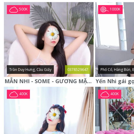
1000K
500K
Trần Duy Hưng, Cầu Giấy
0378529647
Phố Cổ, Hàng Bún, 
MẪN NHI - SOME - GƯƠNG MẶT XINH XẮN -CỰC CHIỀU KHÁCH
400K
400K