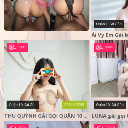
Quận 1, Sài Gòn
500K
500K
Quận 10, Sài Gòn
0931493255
Quận 10, Sài Gòn
THU QUỲNH GÁI GỌI QUẬN 10 – MẶT XINH DA TRẮNG – SANG
300K
2000K