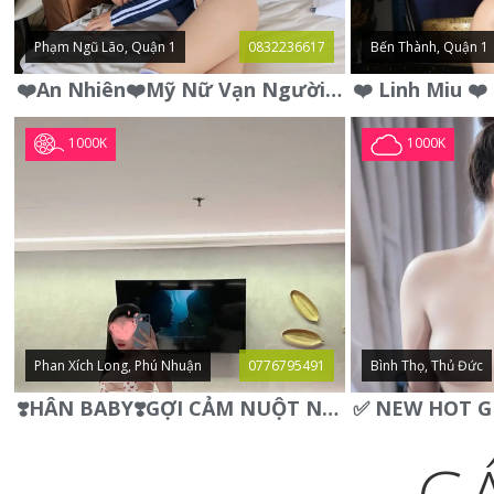
Phạm Ngũ Lão, Quận 1
0832236617
Bến Thành, Quận 1
❤️An Nhiên❤️Mỹ Nữ Vạn Người Mê,Da Trắng, Mặt Xynh, Đẹp Từng
1000K
1000K
Phan Xích Long, Phú Nhuận
0776795491
Bình Thọ, Thủ Đức
❣️HÂN BABY❣️GỢI CẢM NUỘT NÀ DÁNG SON XINH XINH QUYẾN RŨ