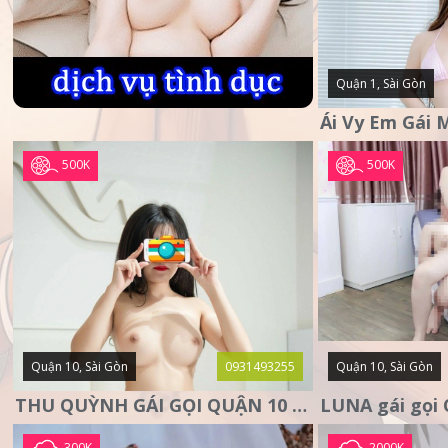
Quận 1, Sài Gòn
500K
500K
Quận 10, Sài Gòn
0931493255
Quận 10, Sài Gòn
THU QUỲNH GÁI GỌI QUẬN 10 – MẶT XINH DA TRẮNG – SANG
300K
2000K