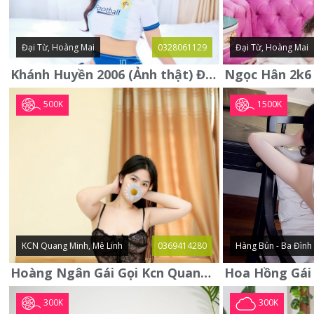
Đại Từ, Hoàng Mai
0328061129
Đại Từ, Hoàng Mai
Khánh Huyền 2006 (Ảnh thật) Đại từ - Hoàng Mai
500K
1500K
KCN Quang Minh, Mê Linh
0369414280
Hàng Bún - Ba Đình
Hoàng Ngân Gái Gọi Kcn Quang Minh - Mê Linh . Hàng Vip Lần Đầu
300K
300K