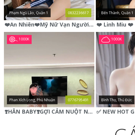
Phạm Ngũ Lão, Quận 1
0832236617
Bến Thành, Quận 1
❤️An Nhiên❤️Mỹ Nữ Vạn Người Mê,Da Trắng, Mặt Xynh, Đẹp Từng
1000K
1000K
Phan Xích Long, Phú Nhuận
0776795491
Bình Thọ, Thủ Đức
❣️HÂN BABY❣️GỢI CẢM NUỘT NÀ DÁNG SON XINH XINH QUYẾN RŨ