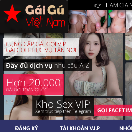
👉 THAM GIA 
CUNG CẤP GÁI GỌI VIP
GÁI GỌI PHỤC VỤ TẬN NƠI
Đầy đủ dịch vụ
nhu cầu A-Z
Hơn 20.000
GÁI GỌI TOÀN QUỐC
Kho Sex VIP
GỌI FACETI
Xem trực tiếp trên Telegram
ĐĂNG KÝ
TÀI KHOẢN V.I.P
NHÓ