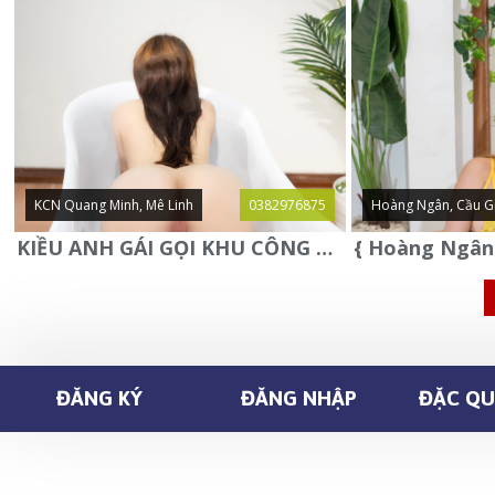
KCN Quang Minh, Mê Linh
0382976875
Hoàng Ngân, Cầu G
KIỀU ANH GÁI GỌI KHU CÔNG NGHIỆP QUANG MINH - MÊ LINH
ĐĂNG KÝ
ĐĂNG NHẬP
ĐẶC QUY