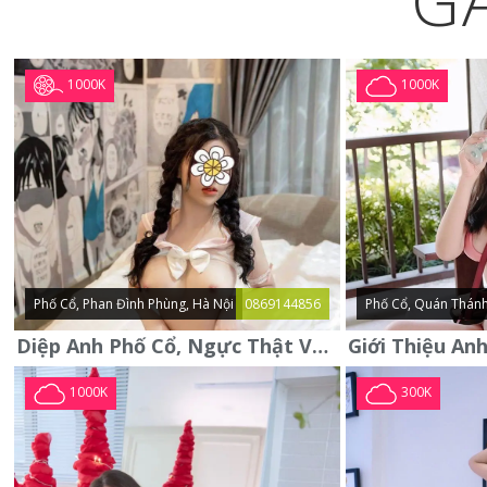
G
1000K
1000K
Phố Cổ, Phan Đình Phùng, Hà Nội
0869144856
Phố Cổ, Quán Thánh
Diệp Anh Phố Cổ, Ngực Thật Vú To Thơm Tho Quyến Rũ
1000K
300K