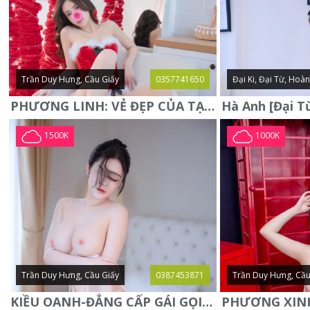
Trần Duy Hưng, Cầu Giấy
0357741650
Đại Ki, Đại Từ, Hoà
PHƯƠNG LINH: VẺ ĐẸP CỦA TẠO HÓA, XINH ĐẸP, SEXY, QUYỄN RŨ
1500K
1000K
Trần Duy Hưng, Cầu Giấy
0387453871
Trần Duy Hưng, Cầu
KIỀU OANH-ĐẲNG CẤP GÁI GỌI XINH SANG-NGOAN NGOÃN