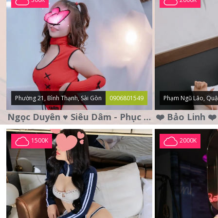
Phường 21, Bình Thạnh, Sài Gòn
0906801549
Phạm Ngũ Lão, Quậ
Ngọc Duyên ♥️ Siêu Dâm - Phục Vụ Tận Tình - Chu Đáo
1500K
2000K