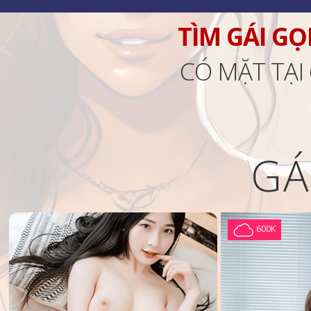
TÌM GÁI GỌ
CÓ MẶT TẠI
GÁ
600K