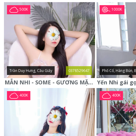
1000K
500K
Trần Duy Hưng, Cầu Giấy
0378529647
Phố Cổ, Hàng Bún, 
MẪN NHI - SOME - GƯƠNG MẶT XINH XẮN -CỰC CHIỀU KHÁCH
400K
400K