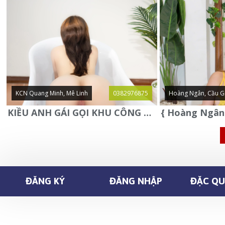
KCN Quang Minh, Mê Linh
0382976875
Hoàng Ngân, Cầu G
KIỀU ANH GÁI GỌI KHU CÔNG NGHIỆP QUANG MINH - MÊ LINH
ĐĂNG KÝ
ĐĂNG NHẬP
ĐẶC QUY