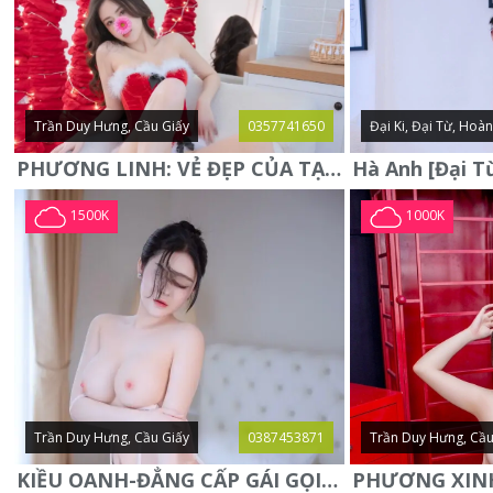
Trần Duy Hưng, Cầu Giấy
0357741650
Đại Ki, Đại Từ, Hoà
PHƯƠNG LINH: VẺ ĐẸP CỦA TẠO HÓA, XINH ĐẸP, SEXY, QUYỄN RŨ
1500K
1000K
Trần Duy Hưng, Cầu Giấy
0387453871
Trần Duy Hưng, Cầu
KIỀU OANH-ĐẲNG CẤP GÁI GỌI XINH SANG-NGOAN NGOÃN