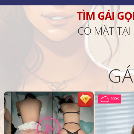
TÌM GÁI GỌ
CÓ MẶT TẠI
GÁ
600K