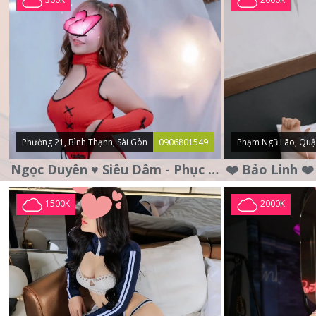
Phường 21, Bình Thạnh, Sài Gòn
0906801549
Phạm Ngũ Lão, Quậ
Ngọc Duyên ♥️ Siêu Dâm - Phục Vụ Tận Tình - Chu Đáo
1500K
2000K