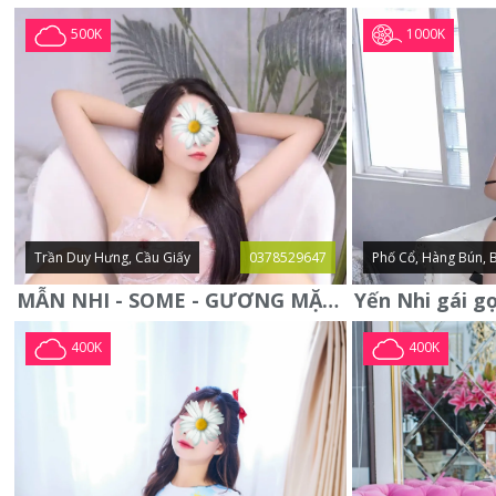
1000K
500K
Trần Duy Hưng, Cầu Giấy
0378529647
Phố Cổ, Hàng Bún, 
MẪN NHI - SOME - GƯƠNG MẶT XINH XẮN -CỰC CHIỀU KHÁCH
400K
400K