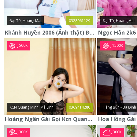
Đại Từ, Hoàng Mai
0328061129
Đại Từ, Hoàng Mai
Khánh Huyền 2006 (Ảnh thật) Đại từ - Hoàng Mai
500K
1500K
KCN Quang Minh, Mê Linh
0369414280
Hàng Bún - Ba Đình
Hoàng Ngân Gái Gọi Kcn Quang Minh - Mê Linh . Hàng Vip Lần Đầu
300K
300K