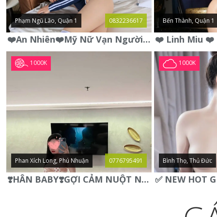
Phạm Ngũ Lão, Quận 1
0832236617
Bến Thành, Quận 1
❤️An Nhiên❤️Mỹ Nữ Vạn Người Mê,Da Trắng, Mặt Xynh, Đẹp Từng
1000K
1000K
Phan Xích Long, Phú Nhuận
0776795491
Bình Thọ, Thủ Đức
❣️HÂN BABY❣️GỢI CẢM NUỘT NÀ DÁNG SON XINH XINH QUYẾN RŨ