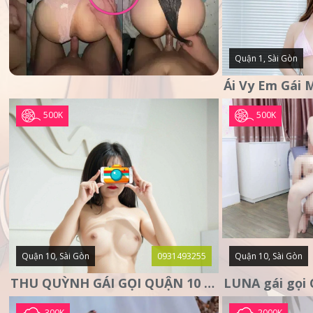
Quận 1, Sài Gòn
500K
500K
Quận 10, Sài Gòn
0931493255
Quận 10, Sài Gòn
THU QUỲNH GÁI GỌI QUẬN 10 – MẶT XINH DA TRẮNG – SANG
300K
2000K