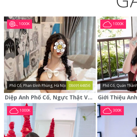
G
1000K
1000K
Phố Cổ, Phan Đình Phùng, Hà Nội
0869144856
Phố Cổ, Quán Thánh
Diệp Anh Phố Cổ, Ngực Thật Vú To Thơm Tho Quyến Rũ
1000K
300K