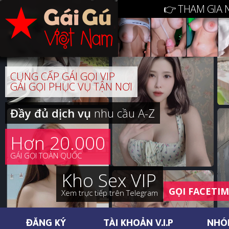
👉 THAM GIA 
CUNG CẤP GÁI GỌI VIP
GÁI GỌI PHỤC VỤ TẬN NƠI
Đầy đủ dịch vụ
nhu cầu A-Z
Hơn 20.000
GÁI GỌI TOÀN QUỐC
Kho Sex VIP
GỌI FACETI
Xem trực tiếp trên Telegram
ĐĂNG KÝ
TÀI KHOẢN V.I.P
NHÓ