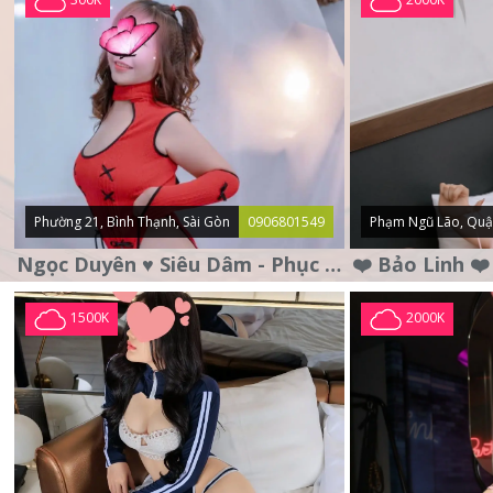
Phường 21, Bình Thạnh, Sài Gòn
0906801549
Phạm Ngũ Lão, Quậ
Ngọc Duyên ♥️ Siêu Dâm - Phục Vụ Tận Tình - Chu Đáo
1500K
2000K