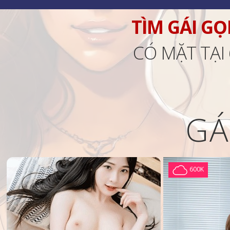
TÌM GÁI GỌ
CÓ MẶT TẠI
GÁ
600K