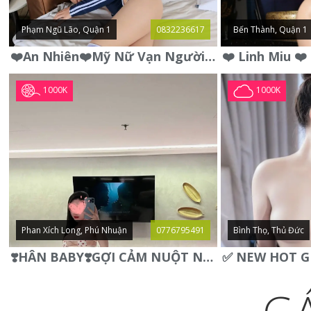
Phạm Ngũ Lão, Quận 1
0832236617
Bến Thành, Quận 1
❤️An Nhiên❤️Mỹ Nữ Vạn Người Mê,Da Trắng, Mặt Xynh, Đẹp Từng
1000K
1000K
Phan Xích Long, Phú Nhuận
0776795491
Bình Thọ, Thủ Đức
❣️HÂN BABY❣️GỢI CẢM NUỘT NÀ DÁNG SON XINH XINH QUYẾN RŨ