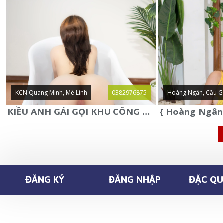
KCN Quang Minh, Mê Linh
0382976875
Hoàng Ngân, Cầu G
KIỀU ANH GÁI GỌI KHU CÔNG NGHIỆP QUANG MINH - MÊ LINH
ĐĂNG KÝ
ĐĂNG NHẬP
ĐẶC QUY