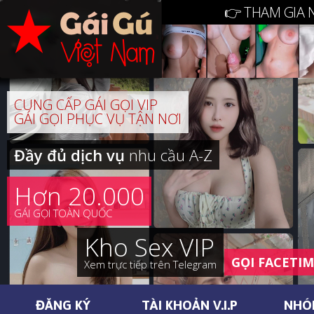
👉 THAM GIA 
CUNG CẤP GÁI GỌI VIP
GÁI GỌI PHỤC VỤ TẬN NƠI
Đầy đủ dịch vụ
nhu cầu A-Z
Hơn 20.000
GÁI GỌI TOÀN QUỐC
Kho Sex VIP
GỌI FACETI
Xem trực tiếp trên Telegram
ĐĂNG KÝ
TÀI KHOẢN V.I.P
NHÓ