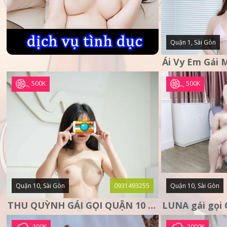
Quận 1, Sài Gòn
500K
500K
Quận 10, Sài Gòn
0931493255
Quận 10, Sài Gòn
THU QUỲNH GÁI GỌI QUẬN 10 – MẶT XINH DA TRẮNG – SANG
300K
2000K