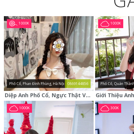
G
1000K
1000K
Phố Cổ, Phan Đình Phùng, Hà Nội
0869144856
Phố Cổ, Quán Thánh
Diệp Anh Phố Cổ, Ngực Thật Vú To Thơm Tho Quyến Rũ
1000K
300K