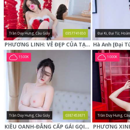
Trần Duy Hưng, Cầu Giấy
0357741650
Đại Ki, Đại Từ, Hoà
PHƯƠNG LINH: VẺ ĐẸP CỦA TẠO HÓA, XINH ĐẸP, SEXY, QUYỄN RŨ
1500K
1000K
Trần Duy Hưng, Cầu Giấy
0387453871
Trần Duy Hưng, Cầu
KIỀU OANH-ĐẲNG CẤP GÁI GỌI XINH SANG-NGOAN NGOÃN