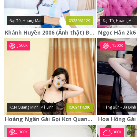
Đại Từ, Hoàng Mai
0328061129
Đại Từ, Hoàng Mai
Khánh Huyền 2006 (Ảnh thật) Đại từ - Hoàng Mai
500K
1500K
KCN Quang Minh, Mê Linh
0369414280
Hàng Bún - Ba Đình
Hoàng Ngân Gái Gọi Kcn Quang Minh - Mê Linh . Hàng Vip Lần Đầu
300K
300K