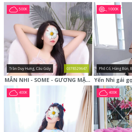
1000K
500K
Trần Duy Hưng, Cầu Giấy
0378529647
Phố Cổ, Hàng Bún, 
MẪN NHI - SOME - GƯƠNG MẶT XINH XẮN -CỰC CHIỀU KHÁCH
400K
400K