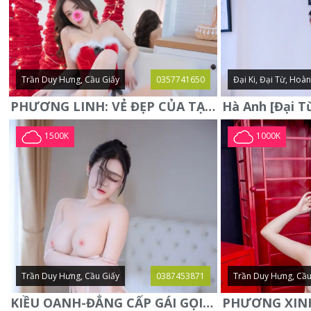
Trần Duy Hưng, Cầu Giấy
0357741650
Đại Ki, Đại Từ, Hoà
PHƯƠNG LINH: VẺ ĐẸP CỦA TẠO HÓA, XINH ĐẸP, SEXY, QUYỄN RŨ
1500K
1000K
Trần Duy Hưng, Cầu Giấy
0387453871
Trần Duy Hưng, Cầu
KIỀU OANH-ĐẲNG CẤP GÁI GỌI XINH SANG-NGOAN NGOÃN