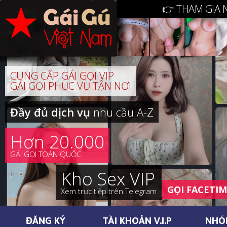
👉 THAM GIA 
CUNG CẤP GÁI GỌI VIP
GÁI GỌI PHỤC VỤ TẬN NƠI
Đầy đủ dịch vụ
nhu cầu A-Z
Hơn 20.000
GÁI GỌI TOÀN QUỐC
Kho Sex VIP
GỌI FACETI
Xem trực tiếp trên Telegram
ĐĂNG KÝ
TÀI KHOẢN V.I.P
NHÓ