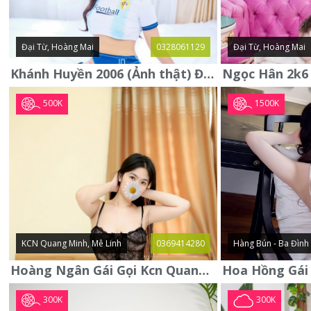
Đại Từ, Hoàng Mai
0328061129
Đại Từ, Hoàng Mai
Khánh Huyền 2006 (Ảnh thật) Đại từ - Hoàng Mai
500K
1500K
KCN Quang Minh, Mê Linh
0369414280
Hàng Bún - Ba Đình
Hoàng Ngân Gái Gọi Kcn Quang Minh - Mê Linh . Hàng Vip Lần Đầu
300K
300K