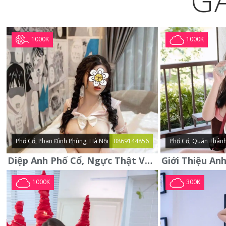
G
1000K
1000K
Phố Cổ, Phan Đình Phùng, Hà Nội
0869144856
Phố Cổ, Quán Thánh
Diệp Anh Phố Cổ, Ngực Thật Vú To Thơm Tho Quyến Rũ
1000K
300K