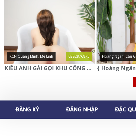
KCN Quang Minh, Mê Linh
0382976875
Hoàng Ngân, Cầu G
KIỀU ANH GÁI GỌI KHU CÔNG NGHIỆP QUANG MINH - MÊ LINH
ĐĂNG KÝ
ĐĂNG NHẬP
ĐẶC QUY