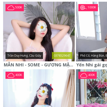
1000K
500K
Trần Duy Hưng, Cầu Giấy
0378529647
Phố Cổ, Hàng Bún, 
MẪN NHI - SOME - GƯƠNG MẶT XINH XẮN -CỰC CHIỀU KHÁCH
400K
400K