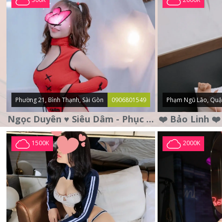
Phường 21, Bình Thạnh, Sài Gòn
0906801549
Phạm Ngũ Lão, Quậ
Ngọc Duyên ♥️ Siêu Dâm - Phục Vụ Tận Tình - Chu Đáo
1500K
2000K