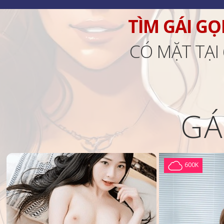
TÌM GÁI GỌ
CÓ MẶT TẠI
GÁ
600K