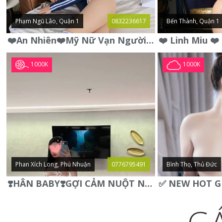
Phạm Ngũ Lão, Quận 1
0832236617
Bến Thành, Quận 1
❤️An Nhiên❤️Mỹ Nữ Vạn Người Mê,Da Trắng, Mặt Xynh, Đẹp Từng
1000K
1000K
Phan Xích Long, Phú Nhuận
0776795491
Bình Thọ, Thủ Đức
❣️HÂN BABY❣️GỢI CẢM NUỘT NÀ DÁNG SON XINH XINH QUYẾN RŨ