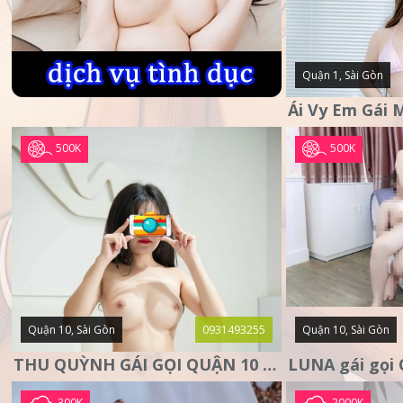
Quận 1, Sài Gòn
500K
500K
Quận 10, Sài Gòn
0931493255
Quận 10, Sài Gòn
THU QUỲNH GÁI GỌI QUẬN 10 – MẶT XINH DA TRẮNG – SANG
300K
2000K