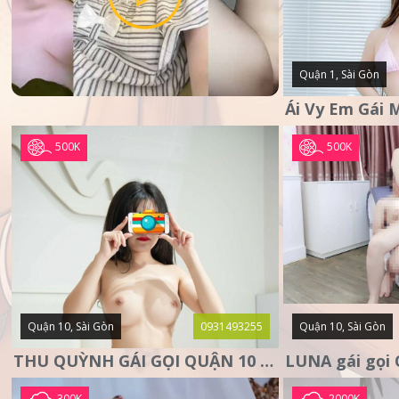
Quận 1, Sài Gòn
500K
500K
Quận 10, Sài Gòn
0931493255
Quận 10, Sài Gòn
THU QUỲNH GÁI GỌI QUẬN 10 – MẶT XINH DA TRẮNG – SANG
300K
2000K