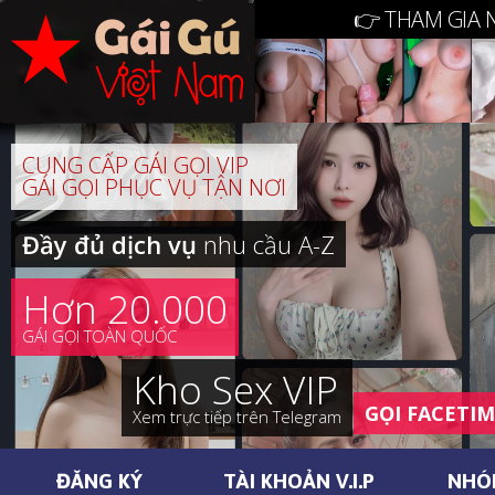
👉 THAM GIA 
CUNG CẤP GÁI GỌI VIP
GÁI GỌI PHỤC VỤ TẬN NƠI
Đầy đủ dịch vụ
nhu cầu A-Z
Hơn 20.000
GÁI GỌI TOÀN QUỐC
Kho Sex VIP
GỌI FACETI
Xem trực tiếp trên Telegram
ĐĂNG KÝ
TÀI KHOẢN V.I.P
NHÓ