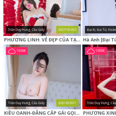
Trần Duy Hưng, Cầu Giấy
0357741650
Đại Ki, Đại Từ, Hoà
PHƯƠNG LINH: VẺ ĐẸP CỦA TẠO HÓA, XINH ĐẸP, SEXY, QUYỄN RŨ
1500K
1000K
Trần Duy Hưng, Cầu Giấy
0387453871
Trần Duy Hưng, Cầu
KIỀU OANH-ĐẲNG CẤP GÁI GỌI XINH SANG-NGOAN NGOÃN