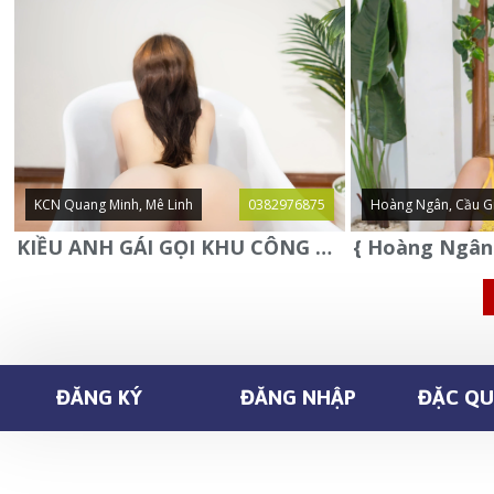
KCN Quang Minh, Mê Linh
0382976875
Hoàng Ngân, Cầu G
KIỀU ANH GÁI GỌI KHU CÔNG NGHIỆP QUANG MINH - MÊ LINH
ĐĂNG KÝ
ĐĂNG NHẬP
ĐẶC QUY