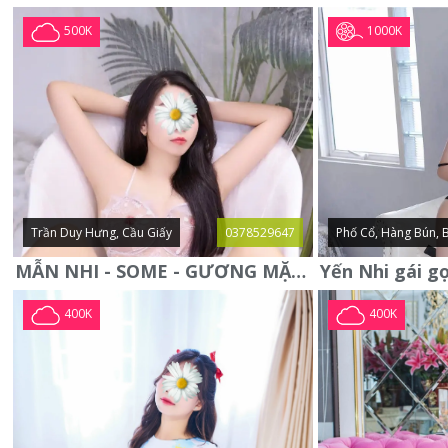
1000K
500K
Trần Duy Hưng, Cầu Giấy
0378529647
Phố Cổ, Hàng Bún, 
MẪN NHI - SOME - GƯƠNG MẶT XINH XẮN -CỰC CHIỀU KHÁCH
400K
400K