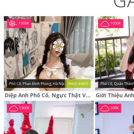
G
1000K
1000K
Phố Cổ, Phan Đình Phùng, Hà Nội
0869144856
Phố Cổ, Quán Thánh
Diệp Anh Phố Cổ, Ngực Thật Vú To Thơm Tho Quyến Rũ
1000K
300K