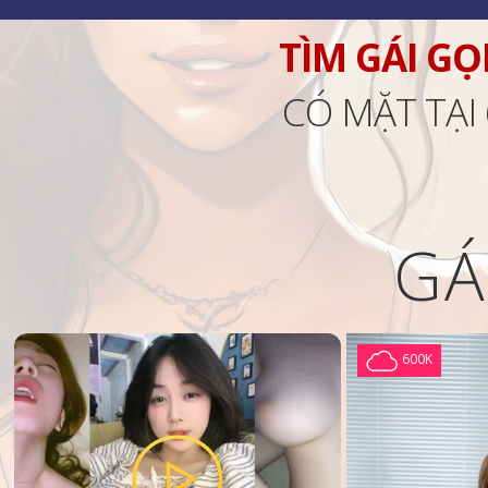
TÌM GÁI GỌ
CÓ MẶT TẠI
GÁ
600K