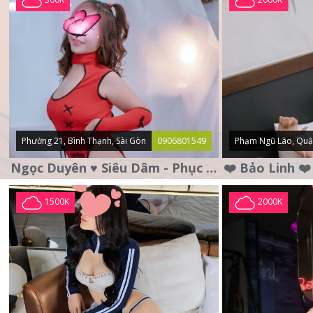
Phường 21, Bình Thạnh, Sài Gòn
0906801549
Phạm Ngũ Lão, Quậ
Ngọc Duyên ♥️ Siêu Dâm - Phục Vụ Tận Tình - Chu Đáo
1500K
2000K