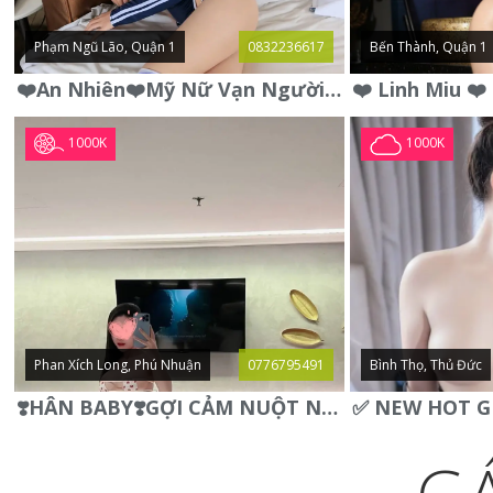
Phạm Ngũ Lão, Quận 1
0832236617
Bến Thành, Quận 1
❤️An Nhiên❤️Mỹ Nữ Vạn Người Mê,Da Trắng, Mặt Xynh, Đẹp Từng
1000K
1000K
Phan Xích Long, Phú Nhuận
0776795491
Bình Thọ, Thủ Đức
❣️HÂN BABY❣️GỢI CẢM NUỘT NÀ DÁNG SON XINH XINH QUYẾN RŨ