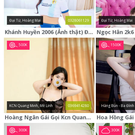
Đại Từ, Hoàng Mai
0328061129
Đại Từ, Hoàng Mai
Khánh Huyền 2006 (Ảnh thật) Đại từ - Hoàng Mai
500K
1500K
KCN Quang Minh, Mê Linh
0369414280
Hàng Bún - Ba Đình
Hoàng Ngân Gái Gọi Kcn Quang Minh - Mê Linh . Hàng Vip Lần Đầu
300K
300K