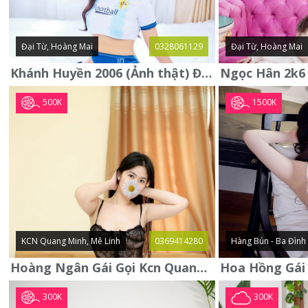
Đại Từ, Hoàng Mai
0328061129
Đại Từ, Hoàng Mai
Khánh Huyền 2006 (Ảnh thật) Đại từ - Hoàng Mai
500K
1500K
KCN Quang Minh, Mê Linh
0369414280
Hàng Bún - Ba Đình
Hoàng Ngân Gái Gọi Kcn Quang Minh - Mê Linh . Hàng Vip Lần Đầu
300K
300K