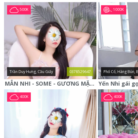
1000K
500K
Trần Duy Hưng, Cầu Giấy
0378529647
Phố Cổ, Hàng Bún, 
MẪN NHI - SOME - GƯƠNG MẶT XINH XẮN -CỰC CHIỀU KHÁCH
400K
400K