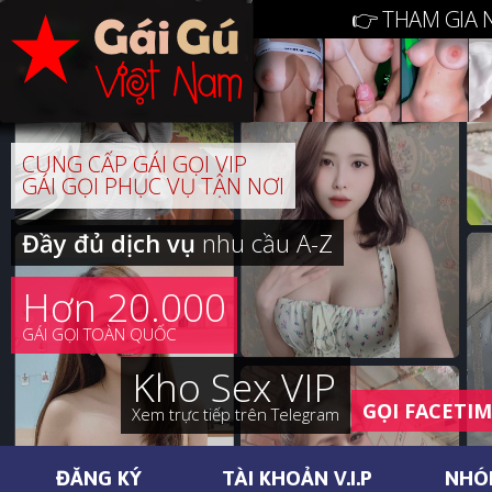
👉 THAM GIA 
CUNG CẤP GÁI GỌI VIP
GÁI GỌI PHỤC VỤ TẬN NƠI
Đầy đủ dịch vụ
nhu cầu A-Z
Hơn 20.000
GÁI GỌI TOÀN QUỐC
Kho Sex VIP
GỌI FACETI
Xem trực tiếp trên Telegram
ĐĂNG KÝ
TÀI KHOẢN V.I.P
NHÓ