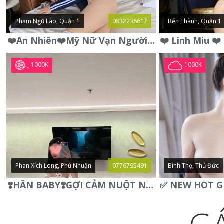
Phạm Ngũ Lão, Quận 1
0832236617
Bến Thành, Quận 1
❤️An Nhiên❤️Mỹ Nữ Vạn Người Mê,Da Trắng, Mặt Xynh, Đẹp Từng
1000K
1000K
Phan Xích Long, Phú Nhuận
0776795491
Bình Thọ, Thủ Đức
❣️HÂN BABY❣️GỢI CẢM NUỘT NÀ DÁNG SON XINH XINH QUYẾN RŨ