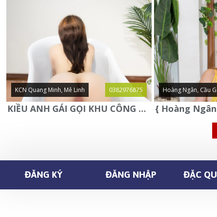
KCN Quang Minh, Mê Linh
0382976875
Hoàng Ngân, Cầu G
KIỀU ANH GÁI GỌI KHU CÔNG NGHIỆP QUANG MINH - MÊ LINH
ĐĂNG KÝ
ĐĂNG NHẬP
ĐẶC QUY