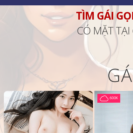
TÌM GÁI GỌ
CÓ MẶT TẠI
GÁ
600K