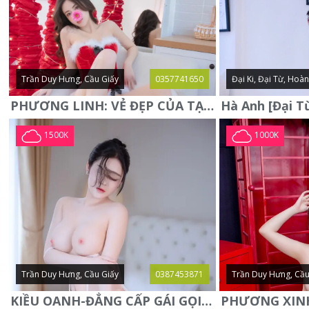
Trần Duy Hưng, Cầu Giấy
0357741650
Đại Ki, Đại Từ, Hoà
PHƯƠNG LINH: VẺ ĐẸP CỦA TẠO HÓA, XINH ĐẸP, SEXY, QUYỄN RŨ
1500K
1000K
Trần Duy Hưng, Cầu Giấy
0387453871
Trần Duy Hưng, Cầu
KIỀU OANH-ĐẲNG CẤP GÁI GỌI XINH SANG-NGOAN NGOÃN