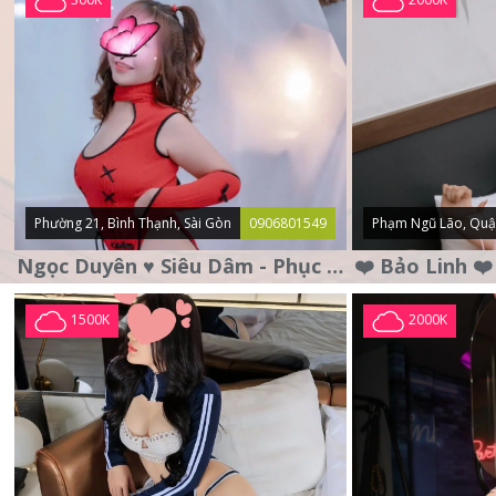
Phường 21, Bình Thạnh, Sài Gòn
0906801549
Phạm Ngũ Lão, Quậ
Ngọc Duyên ♥️ Siêu Dâm - Phục Vụ Tận Tình - Chu Đáo
1500K
2000K