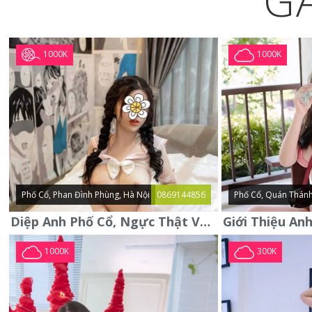
G
1000K
1000K
Phố Cổ, Phan Đình Phùng, Hà Nội
0869144856
Phố Cổ, Quán Thánh
Diệp Anh Phố Cổ, Ngực Thật Vú To Thơm Tho Quyến Rũ
1000K
300K