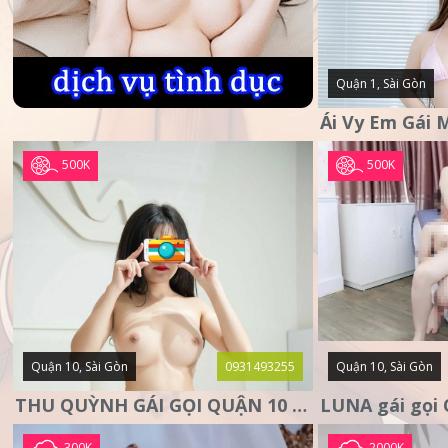
Quận 1, Sài Gòn
500K
500K
Quận 10, Sài Gòn
0931493255
Quận 10, Sài Gòn
THU QUỲNH GÁI GỌI QUẬN 10 – MẶT XINH DA TRẮNG – SANG
300K
2000K