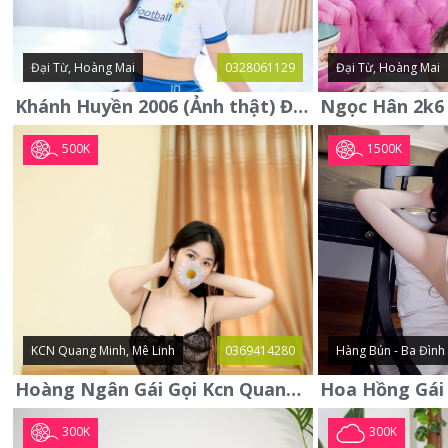
Đại Từ, Hoàng Mai
0328061129
Đại Từ, Hoàng Mai
Khánh Huyền 2006 (Ảnh thật) Đại từ - Hoàng Mai
500K
1500K
KCN Quang Minh, Mê Linh
0369414280
Hàng Bún - Ba Đình
Hoàng Ngân Gái Gọi Kcn Quang Minh - Mê Linh . Hàng Vip Lần Đầu
300K
300K