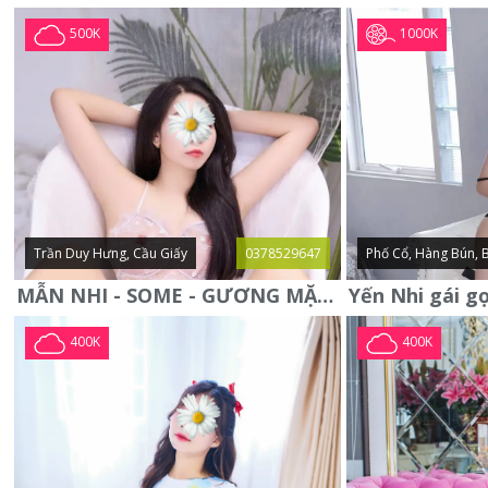
1000K
500K
Trần Duy Hưng, Cầu Giấy
0378529647
Phố Cổ, Hàng Bún, 
MẪN NHI - SOME - GƯƠNG MẶT XINH XẮN -CỰC CHIỀU KHÁCH
400K
400K