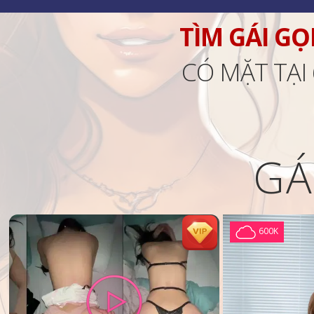
TÌM GÁI GỌ
CÓ MẶT TẠI
GÁ
600K