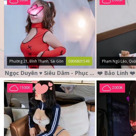
Phường 21, Bình Thạnh, Sài Gòn
0906801549
Phạm Ngũ Lão, Quậ
Ngọc Duyên ♥️ Siêu Dâm - Phục Vụ Tận Tình - Chu Đáo
1500K
2000K