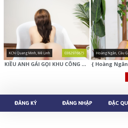
KCN Quang Minh, Mê Linh
0382976875
Hoàng Ngân, Cầu G
KIỀU ANH GÁI GỌI KHU CÔNG NGHIỆP QUANG MINH - MÊ LINH
ĐĂNG KÝ
ĐĂNG NHẬP
ĐẶC QUY