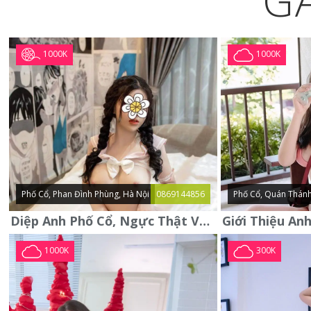
G
1000K
1000K
Phố Cổ, Phan Đình Phùng, Hà Nội
0869144856
Phố Cổ, Quán Thánh
Diệp Anh Phố Cổ, Ngực Thật Vú To Thơm Tho Quyến Rũ
1000K
300K