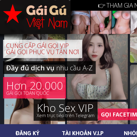
👉 THAM GIA 
CUNG CẤP GÁI GỌI VIP
GÁI GỌI PHỤC VỤ TẬN NƠI
Đầy đủ dịch vụ
nhu cầu A-Z
Hơn 20.000
GÁI GỌI TOÀN QUỐC
Kho Sex VIP
GỌI FACETI
Xem trực tiếp trên Telegram
ĐĂNG KÝ
TÀI KHOẢN V.I.P
NHÓ