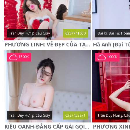
Trần Duy Hưng, Cầu Giấy
0357741650
Đại Ki, Đại Từ, Hoà
PHƯƠNG LINH: VẺ ĐẸP CỦA TẠO HÓA, XINH ĐẸP, SEXY, QUYỄN RŨ
1500K
1000K
Trần Duy Hưng, Cầu Giấy
0387453871
Trần Duy Hưng, Cầu
KIỀU OANH-ĐẲNG CẤP GÁI GỌI XINH SANG-NGOAN NGOÃN