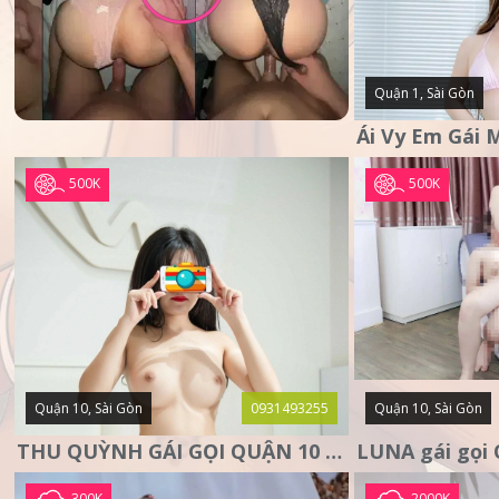
Quận 1, Sài Gòn
500K
500K
Quận 10, Sài Gòn
0931493255
Quận 10, Sài Gòn
THU QUỲNH GÁI GỌI QUẬN 10 – MẶT XINH DA TRẮNG – SANG
300K
2000K