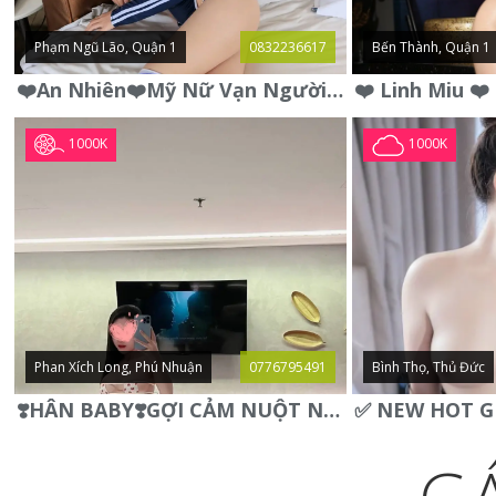
Phạm Ngũ Lão, Quận 1
0832236617
Bến Thành, Quận 1
❤️An Nhiên❤️Mỹ Nữ Vạn Người Mê,Da Trắng, Mặt Xynh, Đẹp Từng
1000K
1000K
Phan Xích Long, Phú Nhuận
0776795491
Bình Thọ, Thủ Đức
❣️HÂN BABY❣️GỢI CẢM NUỘT NÀ DÁNG SON XINH XINH QUYẾN RŨ