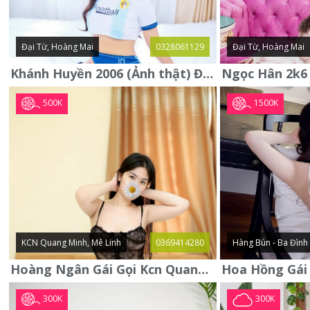
Đại Từ, Hoàng Mai
0328061129
Đại Từ, Hoàng Mai
Khánh Huyền 2006 (Ảnh thật) Đại từ - Hoàng Mai
500K
1500K
KCN Quang Minh, Mê Linh
0369414280
Hàng Bún - Ba Đình
Hoàng Ngân Gái Gọi Kcn Quang Minh - Mê Linh . Hàng Vip Lần Đầu
300K
300K