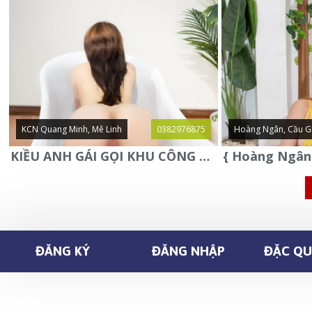
KCN Quang Minh, Mê Linh
0382976875
Hoàng Ngân, Cầu G
KIỀU ANH GÁI GỌI KHU CÔNG NGHIỆP QUANG MINH - MÊ LINH
ĐĂNG KÝ
ĐĂNG NHẬP
ĐẶC QUY