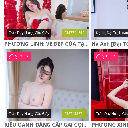
Trần Duy Hưng, Cầu Giấy
0357741650
Đại Ki, Đại Từ, Hoà
PHƯƠNG LINH: VẺ ĐẸP CỦA TẠO HÓA, XINH ĐẸP, SEXY, QUYỄN RŨ
1500K
1000K
Trần Duy Hưng, Cầu Giấy
0387453871
Trần Duy Hưng, Cầu
KIỀU OANH-ĐẲNG CẤP GÁI GỌI XINH SANG-NGOAN NGOÃN