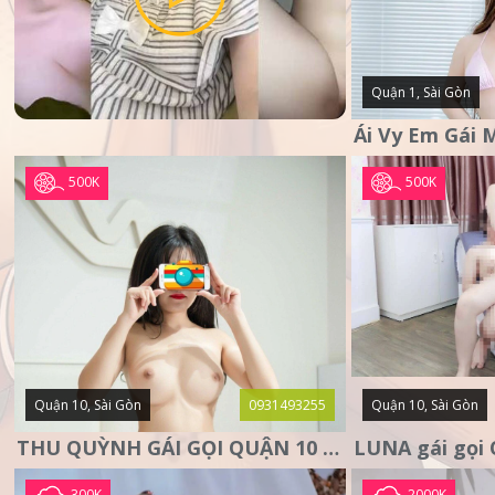
Quận 1, Sài Gòn
500K
500K
Quận 10, Sài Gòn
0931493255
Quận 10, Sài Gòn
THU QUỲNH GÁI GỌI QUẬN 10 – MẶT XINH DA TRẮNG – SANG
300K
2000K