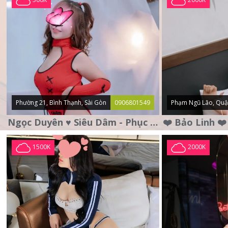
Phường 21, Bình Thạnh, Sài Gòn
0906801549
Phạm Ngũ Lão, Quậ
Ngọc Duyên ♥️ Siêu Dâm - Phục Vụ Tận Tình - Chu Đáo
1500K
2000K