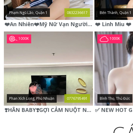
Phạm Ngũ Lão, Quận 1
0832236617
Bến Thành, Quận 1
❤️An Nhiên❤️Mỹ Nữ Vạn Người Mê,Da Trắng, Mặt Xynh, Đẹp Từng
1000K
1000K
Phan Xích Long, Phú Nhuận
0776795491
Bình Thọ, Thủ Đức
❣️HÂN BABY❣️GỢI CẢM NUỘT NÀ DÁNG SON XINH XINH QUYẾN RŨ