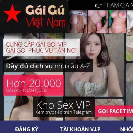
👉 THAM GIA 
CUNG CẤP GÁI GỌI VIP
GÁI GỌI PHỤC VỤ TẬN NƠI
Đầy đủ dịch vụ
nhu cầu A-Z
Hơn 20.000
GÁI GỌI TOÀN QUỐC
Kho Sex VIP
GỌI FACETI
Xem trực tiếp trên Telegram
ĐĂNG KÝ
TÀI KHOẢN V.I.P
NHÓ