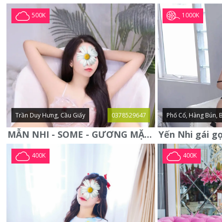
1000K
500K
Trần Duy Hưng, Cầu Giấy
0378529647
Phố Cổ, Hàng Bún, 
MẪN NHI - SOME - GƯƠNG MẶT XINH XẮN -CỰC CHIỀU KHÁCH
400K
400K