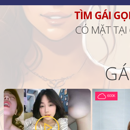
TÌM GÁI GỌ
CÓ MẶT TẠI
GÁ
600K