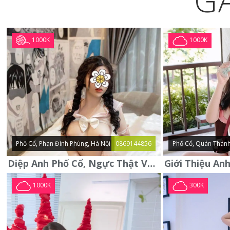
G
1000K
1000K
Phố Cổ, Phan Đình Phùng, Hà Nội
0869144856
Phố Cổ, Quán Thánh
Diệp Anh Phố Cổ, Ngực Thật Vú To Thơm Tho Quyến Rũ
1000K
300K