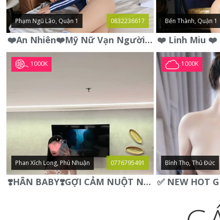
Phạm Ngũ Lão, Quận 1
0832236617
Bến Thành, Quận 1
❤️An Nhiên❤️Mỹ Nữ Vạn Người Mê,Da Trắng, Mặt Xynh, Đẹp Từng
1000K
1000K
Phan Xích Long, Phú Nhuận
0776795491
Bình Thọ, Thủ Đức
❣️HÂN BABY❣️GỢI CẢM NUỘT NÀ DÁNG SON XINH XINH QUYẾN RŨ