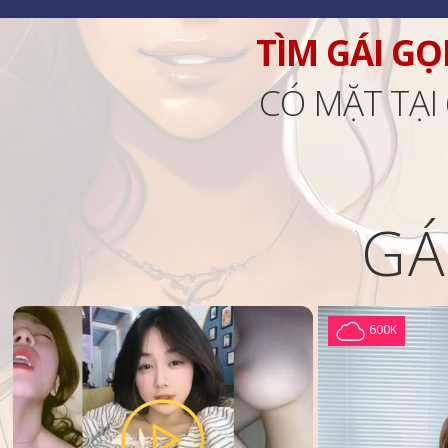
TÌM GÁI GỌ
CÓ MẶT TẠI
GÁ
600K