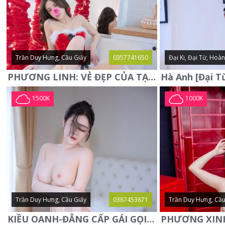
Trần Duy Hưng, Cầu Giấy
0357741650
Đại Ki, Đại Từ, Hoà
PHƯƠNG LINH: VẺ ĐẸP CỦA TẠO HÓA, XINH ĐẸP, SEXY, QUYỄN RŨ
1500K
1000K
Trần Duy Hưng, Cầu Giấy
0387453871
Trần Duy Hưng, Cầu
KIỀU OANH-ĐẲNG CẤP GÁI GỌI XINH SANG-NGOAN NGOÃN