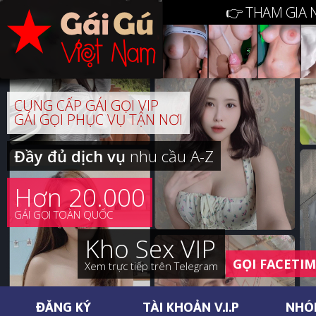
👉 THAM GIA 
CUNG CẤP GÁI GỌI VIP
GÁI GỌI PHỤC VỤ TẬN NƠI
Đầy đủ dịch vụ
nhu cầu A-Z
Hơn 20.000
GÁI GỌI TOÀN QUỐC
Kho Sex VIP
GỌI FACETI
Xem trực tiếp trên Telegram
ĐĂNG KÝ
TÀI KHOẢN V.I.P
NHÓ