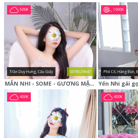
1000K
500K
Trần Duy Hưng, Cầu Giấy
0378529647
Phố Cổ, Hàng Bún, 
MẪN NHI - SOME - GƯƠNG MẶT XINH XẮN -CỰC CHIỀU KHÁCH
400K
400K