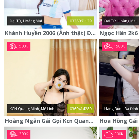
Đại Từ, Hoàng Mai
0328061129
Đại Từ, Hoàng Mai
Khánh Huyền 2006 (Ảnh thật) Đại từ - Hoàng Mai
500K
1500K
KCN Quang Minh, Mê Linh
0369414280
Hàng Bún - Ba Đình
Hoàng Ngân Gái Gọi Kcn Quang Minh - Mê Linh . Hàng Vip Lần Đầu
300K
300K