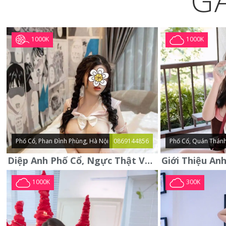
G
1000K
1000K
Phố Cổ, Phan Đình Phùng, Hà Nội
0869144856
Phố Cổ, Quán Thánh
Diệp Anh Phố Cổ, Ngực Thật Vú To Thơm Tho Quyến Rũ
1000K
300K