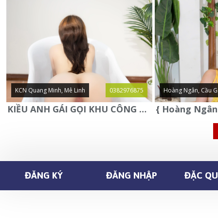
KCN Quang Minh, Mê Linh
0382976875
Hoàng Ngân, Cầu G
KIỀU ANH GÁI GỌI KHU CÔNG NGHIỆP QUANG MINH - MÊ LINH
ĐĂNG KÝ
ĐĂNG NHẬP
ĐẶC QUY