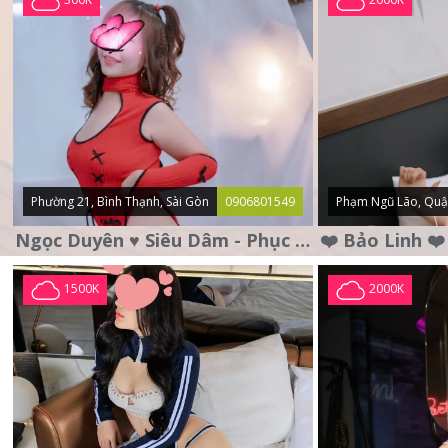
Phường 21, Bình Thạnh, Sài Gòn
0906801549
Phạm Ngũ Lão, Quậ
Ngọc Duyên ♥️ Siêu Dâm - Phục Vụ Tận Tình - Chu Đáo
1500K
2000K