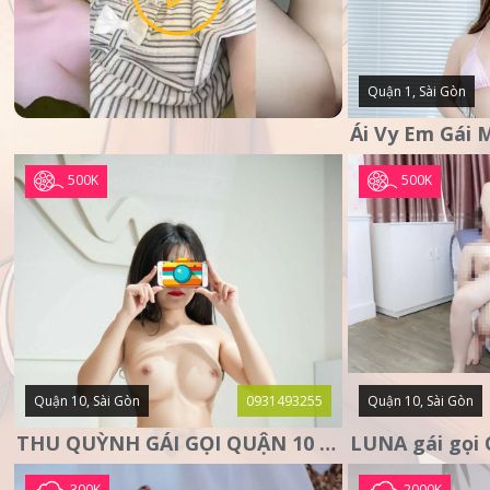
Quận 1, Sài Gòn
500K
500K
Quận 10, Sài Gòn
0931493255
Quận 10, Sài Gòn
THU QUỲNH GÁI GỌI QUẬN 10 – MẶT XINH DA TRẮNG – SANG
300K
2000K